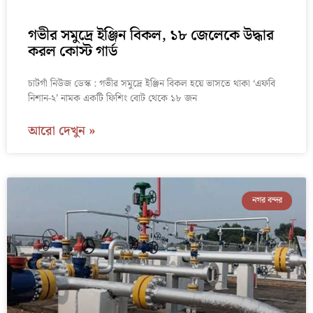
গভীর সমুদ্রে ইঞ্জিন বিকল, ১৮ জেলেকে উদ্ধার
করল কোস্ট গার্ড
চাটগাঁ নিউজ ডেস্ক : গভীর সমুদ্রে ইঞ্জিন বিকল হয়ে ভাসতে থাকা ‘এফবি
নিশান-২’ নামক একটি ফিশিং বোট থেকে ১৮ জন
আরো দেখুন »
নগর বন্দর