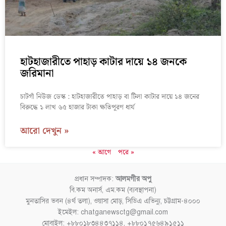
হাটহাজারীতে পাহাড় কাটার দায়ে ১৪ জনকে
জরিমানা
চাটগাঁ নিউজ ডেস্ক : হাটহাজারীতে পাহাড় বা টিলা কাটার দায়ে ১৪ জনের
বিরুদ্ধে ১ লাখ ৬৫ হাজার টাকা ক্ষতিপূরণ ধার্য
আরো দেখুন »
« আগে
পরে »
প্রধান সম্পাদক:
আলমগীর অপু
বি.কম অনার্স, এম.কম (ব্যবস্থাপনা)
মুনতাসির ভবন (৪র্থ তলা), ওয়াসা মোড়, সিডিএ এভিন্যু, চট্টগ্রাম-৪০০০
ইমেইল: chatganewsctg@gmail.com
মোবাইল: +৮৮০১৮৩৪৪৩৭১১৪, +৮৮০১৭৫৬৪৯১৫১১