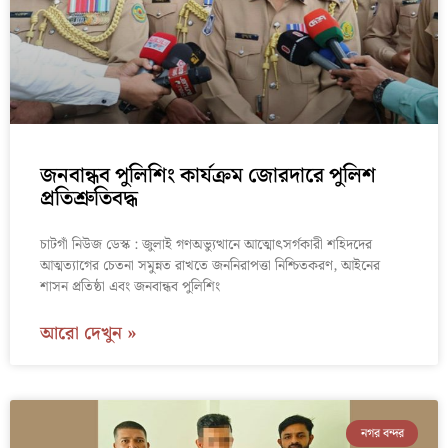
জনবান্ধব পুলিশিং কার্যক্রম জোরদারে পুলিশ
প্রতিশ্রুতিবদ্ধ
চাটগাঁ নিউজ ডেস্ক : জুলাই গণঅভ্যুত্থানে আত্মোৎসর্গকারী শহিদদের
আত্মত্যাগের চেতনা সমুন্নত রাখতে জননিরাপত্তা নিশ্চিতকরণ, আইনের
শাসন প্রতিষ্ঠা এবং জনবান্ধব পুলিশিং
আরো দেখুন »
নগর বন্দর