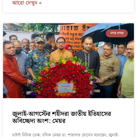
আরো দেখুন »
নগর বন্দর
জুলাই-আগস্টের শহীদরা জাতীয় ইতিহাসের
অবিচ্ছেদ্য অংশ: মেয়র
চাটগাঁ নিউজ ডেস্ক: চসিক মেয়র ডা. শাহাদাত হোসেন বলেছেন, জুলাই-