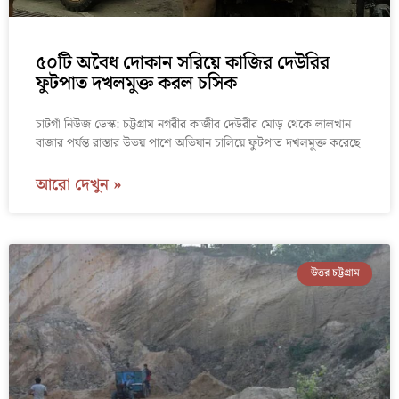
৫০টি অবৈধ দোকান সরিয়ে কাজির দেউরির
ফুটপাত দখলমুক্ত করল চসিক
চাটগাঁ নিউজ ডেস্ক: চট্টগ্রাম নগরীর কাজীর দেউরীর মোড় থেকে লালখান
বাজার পর্যন্ত রাস্তার উভয় পাশে অভিযান চালিয়ে ফুটপাত দখলমুক্ত করেছে
আরো দেখুন »
উত্তর চট্টগ্রাম