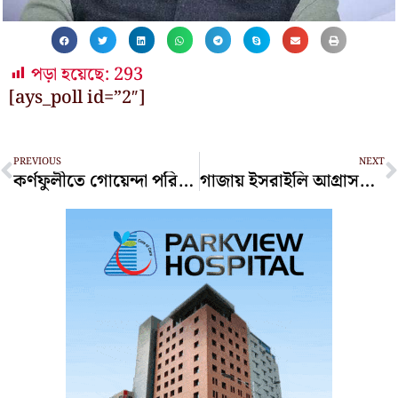
পড়া হয়েছে:
293
[ays_poll id=”2″]
Prev
N
PREVIOUS
NEXT
কর্ণফুলীতে গোয়েন্দা পরিচয়ে ডাকাতির ঘটনায় ৯ জনের বিরুদ্ধে মামলা
গাজায় ইসরাইলি আগ্রাসনে ৪৮ ঘণ্টায় ৬১ ফিলিস্তিনির মৃত্যু