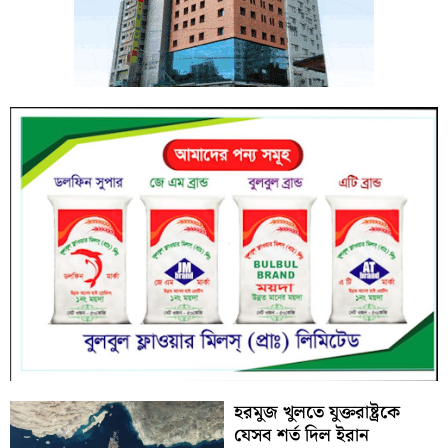
হরমুজ খুলতে যুক্তরাষ্ট্রকে
যেসব শর্ত দিল ইরান