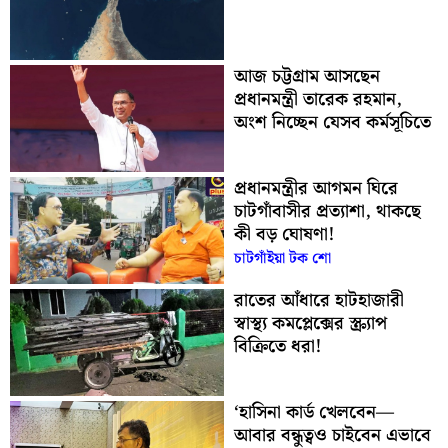
আজ চট্টগ্রাম আসছেন
প্রধানমন্ত্রী তারেক রহমান,
অংশ নিচ্ছেন যেসব কর্মসূচিতে
প্রধানমন্ত্রীর আগমন ঘিরে
চাটগাঁবাসীর প্রত্যাশা, থাকছে
কী বড় ঘোষণা!
চাটগাঁইয়া টক শো
রাতের আঁধারে হাটহাজারী
স্বাস্থ্য কমপ্লেক্সের স্ক্র্যাপ
বিক্রিতে ধরা!
‘হাসিনা কার্ড খেলবেন—
আবার বন্ধুত্বও চাইবেন এভাবে