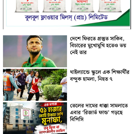
দেশে ফিরতে প্রস্তুত সাকিব,
বিচারের মুখোমুখি হতেও ভয়
নেই তার
থাইল্যান্ডে স্কুলে এক শিক্ষার্থীর
বন্দুক হামলা, নিহত ৭
তেলের দামের ধাক্কা সামলাতে
এবার ‘রিজার্ভ ফান্ড’ গড়ছে
বিপিসি