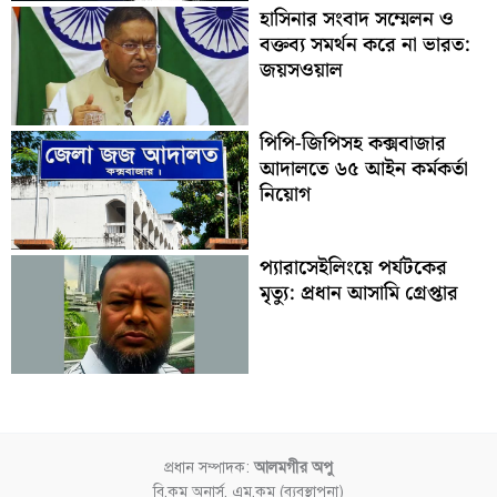
হাসিনার সংবাদ সম্মেলন ও
বক্তব্য সমর্থন করে না ভারত:
জয়সওয়াল
পিপি-জিপিসহ কক্সবাজার
আদালতে ৬৫ আইন কর্মকর্তা
নিয়োগ
প্যারাসেইলিংয়ে পর্যটকের
মৃত্যু: প্রধান আসামি গ্রেপ্তার
প্রধান সম্পাদক:
আলমগীর অপু
বি.কম অনার্স, এম.কম (ব্যবস্থাপনা)