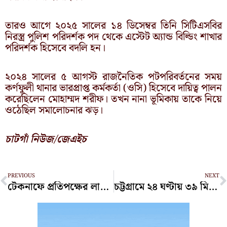
তারও আগে ২০২৫ সালের ১৪ ডিসেম্বর তিনি সিটিএসবির
নিরস্ত্র পুলিশ পরিদর্শক পদ থেকে এস্টেট অ্যান্ড বিল্ডিং শাখার
পরিদর্শক হিসেবে বদলি হন।
২০২৪ সালের ৫ আগস্ট রাজনৈতিক পটপরিবর্তনের সময়
কর্ণফুলী থানার ভারপ্রাপ্ত কর্মকর্তা (ওসি) হিসেবে দায়িত্ব পালন
করেছিলেন মোহাম্মদ শরীফ। তখন নানা ভূমিকায় তাকে নিয়ে
ওঠেছিল সমালোচনার ঝড়।
চাটগাঁ নিউজ/জেএইচ
Prev
N
PREVIOUS
NEXT
টেকনাফে প্রতিপক্ষের লাঠির আঘাতে কলেজ শিক্ষার্থীর মৃত্যু
চট্টগ্রামে ২৪ ঘণ্টায় ৩৯ মিলিমিটার বৃষ্টি, বন্দরে ৩ নম্বর সতর্ক সংকেত