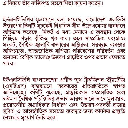
এ বিষয়ে তাঁর ব্যক্তিগত সহযোগিতা কামনা করেন।
ইউএনসিডিপির মূল্যায়নে বলা হয়েছে, বাংলাদেশ এলডিসি
উত্তরণের তিনটি সূচকেই নির্ধারিত সীমা উল্লেখযোগ্য ব্যবধানে
অতিক্রম করেছে। নিকট ও মধ্য মেয়াদে এ অবস্থান থেকে
পিছিয়ে পড়ার ঝুঁকিও খুব কম। তবে সাম্প্রতিক মধ্যপ্রাচ্য
সংকট, বৈশ্বিক জ্বালানি বাজারের অস্থিরতা, সরবরাহ ব্যবস্থার
অনিশ্চয়তা, আন্তর্জাতিক বাণিজ্য পরিবেশের পরিবর্তন এবং
অন্যান্য বৈশ্বিক চ্যালেঞ্জ উত্তরণ প্রস্তুতির ওপর প্রভাব ফেলতে
পারে।
ইউএনসিডিপি বাংলাদেশের প্রণীত স্মুথ ট্রানজিশন স্ট্র্যাটেজি
(এসটিএস) বাস্তবায়নে সরকারের প্রতিশ্রুতিকে স্বাগত
জানিয়েছে। কমিটি বলেছে, প্রস্তুতিকাল সম্প্রসারিত হলে
বর্তমান বৈশ্বিক পরিস্থিতির প্রভাব আরও ভালোভাবে মূল্যায়ন,
প্রয়োজনীয় অগ্রাধিকার নির্ধারণ এবং উত্তরণ-পরবর্তী বাজার
সুবিধা ও আন্তর্জাতিক সহায়তা ব্যবস্থার জন্য কার্যকর প্রস্তুতি
নেওয়ার সুযোগ তৈরি হবে।