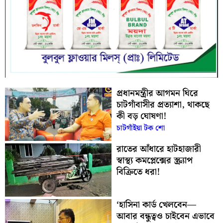
প্রধানমন্ত্রীর আগমন ঘিরে
চাটগাঁবাসীর প্রত্যাশা, থাকছে
কী বড় ঘোষণা!
চাটগাঁইয়া টক শো
রাতের আঁধারে হাটহাজারী
স্বাস্থ্য কমপ্লেক্সের স্ক্র্যাপ
বিক্রিতে ধরা!
‘হাসিনা কার্ড খেলবেন—
আবার বন্ধুত্বও চাইবেন এভাবে