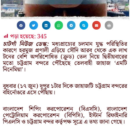
পড়া হয়েছে:
345
চাটগাঁ নিউজ ডেস্ক:
মধ্যপ্রাচ্যের চলমান যুদ্ধ পরিস্থিতির
কারণে হরমুজ প্রণালী এড়িয়ে সৌদি আরব থেকে এক লাখ
টনের বেশি অপরিশোধিত (ক্রুড) তেল নিয়ে দ্বিতীয়বারের
মতো চট্টগ্রাম বন্দরে পৌঁছেছে তেলবাহী জাহাজ ‘এমটি
নিনেমিয়া’।
বুধবার (১৭ জুন) দুপুর ১টার দিকে জাহাজটি চট্টগ্রাম বন্দরের
বহির্নোঙরে এসে পৌঁছায়।
বাংলাদেশ শিপিং করপোরেশন (বিএসসি), বাংলাদেশ
পেট্রোলিয়াম করপোরেশন (বিপিসি), ইস্টার্ন রিফাইনারি
পিএলসি ও চট্টগ্রাম বন্দর কর্তৃপক্ষ সূত্রে এ তথ্য জানা গেছে।