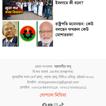
ইসলামে কী বলে?
রাষ্ট্রপতি মনোনয়ন: কেউ
বলছেন ফখরুল কেউ
মোশাররফ!
প্রধান সম্পাদক:
আলমগীর অপু
বি.কম অনার্স, এম.কম (ব্যবস্থাপনা)
মুনতাসির ভবন (৪র্থ তলা), ওয়াসা মোড়, সিডিএ এভিন্যু, চট্টগ্রাম-৪০০০
ইমেইল: chatganewsctg@gmail.com
মোবাইল: +৮৮০১৮৩৪৪৩৭১১৪, +৮৮০১৭৫৬৪৯১৫১১
Facebook
YouTube
Instagram
TikTok
সোশ্যাল মিডিয়া