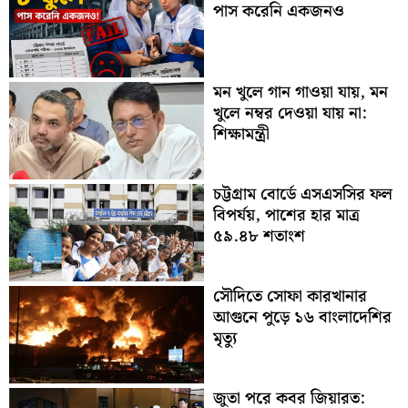
পাস করেনি একজনও
মন খুলে গান গাওয়া যায়, মন
খুলে নম্বর দেওয়া যায় না:
শিক্ষামন্ত্রী
চট্টগ্রাম বোর্ডে এসএসসির ফল
বিপর্যয়, পাশের হার মাত্র
৫৯.৪৮ শতাংশ
সৌদিতে সোফা কারখানার
আগুনে পুড়ে ১৬ বাংলাদেশির
মৃত্যু
জুতা পরে কবর জিয়ারত: