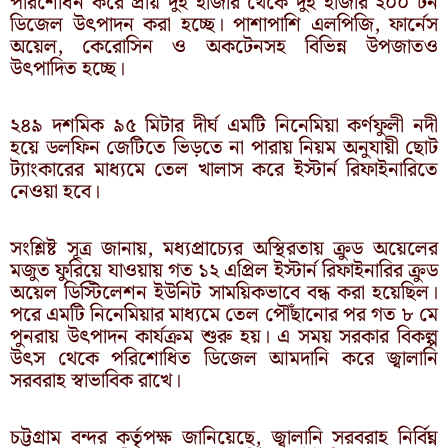
পরিশোধন করে প্রায় দুই হাজার থেকে দুই হাজার ২০০ টন
ডিজেল উৎপাদন করা হচ্ছে। পাশাপাশি এলপিজি, ফার্নেস
অয়েল, কেরোসিন ও অকটেনসহ বিভিন্ন উপজাতও
উৎপাদিত হচ্ছে।
২৪৯ দশমিক ৯৫ মিটার দীর্ঘ এমটি নিনেমিয়া কর্ণফুলী নদী
হয়ে ডলফিন জেটিতে ভিড়তে না পারায় নিয়ম অনুযায়ী ছোট
ট্যাংকারের মাধ্যমে তেল খালাস করে ইস্টার্ন রিফাইনারিতে
নেওয়া হবে।
সংশ্লিষ্ট সূত্র জানায়, মধ্যপ্রাচ্যের অস্থিরতায় ক্রুড অয়েলের
মজুত ফুরিয়ে যাওয়ায় গত ১২ এপ্রিল ইস্টার্ন রিফাইনারির ক্রুড
অয়েল ডিস্টিলেশন ইউনিট সাময়িকভাবে বন্ধ করা হয়েছিল।
পরে এমটি নিনেমিয়ার মাধ্যমে তেল পৌঁছানোর পর গত ৮ মে
পুনরায় উৎপাদন কার্যক্রম শুরু হয়। এ সময় সরকার বিকল্প
উৎস থেকে পরিশোধিত ডিজেল আমদানি করে জ্বালানি
সরবরাহ স্বাভাবিক রাখে।
চট্টগ্রাম বন্দর কর্তৃপক্ষ জানিয়েছে, জ্বালানি সরবরাহ নির্বিঘ্ন