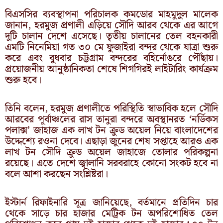
বিএসসির ব্যবস্থাপনা পরিচালক কমডোর মাহমুদুল মালেক
জানান, হরমুজ প্রণালী এড়িয়ে সৌদি আরব থেকে এর আগে
দুটি চালান দেশে এসেছে। তৃতীয় চালানের তেল বহনকারী
এমটি নিনেমিয়া গত ৩০ মে ফুজাইরা বন্দর থেকে যাত্রা শুরু
করে এবং বুধবার চট্টগ্রাম বন্দরের বহির্নোঙরে পৌঁছায়।
প্রয়োজনীয় আনুষ্ঠানিকতা শেষে শিগগিরই লাইটারিং কার্যক্রম
শুরু হবে।
তিনি বলেন, হরমুজ প্রণালীতে পরিস্থিতি স্বাভাবিক হলে সৌদি
আরবের পূর্বাঞ্চলের রাস তানুরা বন্দরে অবস্থানরত ‘নর্ডিকস
পলাক্স’ জাহাজ এক লাখ টন ক্রুড অয়েল নিয়ে বাংলাদেশের
উদ্দেশ্যে রওনা দেবে। এছাড়া জুনের শেষ সপ্তাহে আরও এক
লাখ টন সৌদি ক্রুড অয়েল জাহাজে তোলার পরিকল্পনা
রয়েছে। এতে দেশে জ্বালানি সরবরাহে কোনো সংকট হবে না
বলে আশা করছেন সংশ্লিষ্টরা।
ইস্টার্ন রিফাইনারি সূত্র জানিয়েছে, বর্তমানে প্রতিদিন চার
থেকে সাড়ে চার হাজার মেট্রিক টন অপরিশোধিত তেল