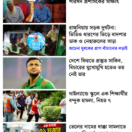
পরিষদ প্রশাসকের সাক্ষাৎ
রাঙ্গুনিয়ায় সড়ক দুর্ঘটনা:
ভিডিও ধারণের ভিড়ে বাদশার
ডাক ও নেছারুলের সাড়া
অচেনা যুবকের প্রাণ বাঁচানোর লড়াই
দেশে ফিরতে প্রস্তুত সাকিব,
বিচারের মুখোমুখি হতেও ভয়
নেই তার
থাইল্যান্ডে স্কুলে এক শিক্ষার্থীর
বন্দুক হামলা, নিহত ৭
তেলের দামের ধাক্কা সামলাতে