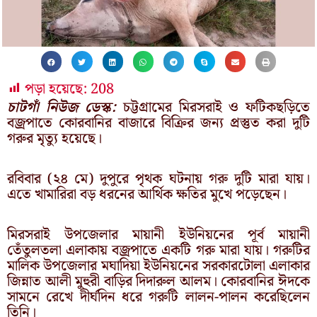
পড়া হয়েছে:
208
চাটগাঁ নিউজ ডেস্ক:
চট্টগ্রামের মিরসরাই ও ফটিকছড়িতে
বজ্রপাতে কোরবানির বাজারে বিক্রির জন্য প্রস্তুত করা দুটি
গরুর মৃত্যু হয়েছে।
রবিবার (২৪ মে) দুপুরে পৃথক ঘটনায় গরু দুটি মারা যায়।
এতে খামারিরা বড় ধরনের আর্থিক ক্ষতির মুখে পড়েছেন।
মিরসরাই উপজেলার মায়ানী ইউনিয়নের পূর্ব মায়ানী
তেঁতুলতলা এলাকায় বজ্রপাতে একটি গরু মারা যায়। গরুটির
মালিক উপজেলার মঘাদিয়া ইউনিয়নের সরকারটোলা এলাকার
জিন্নাত আলী মুহুরী বাড়ির দিদারুল আলম। কোরবানির ঈদকে
সামনে রেখে দীর্ঘদিন ধরে গরুটি লালন-পালন করেছিলেন
তিনি।