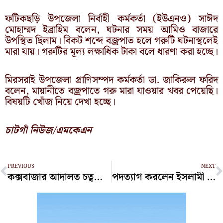
ফটিকছড়ি উপজেলা নির্বাহী কর্মকর্তা (ইউএনও) সাঈদ
মোহাম্মদ ইব্রাহিম বলেন, ঘটনার সময় আমিও বাজারে
উপস্থিত ছিলাম। বিকট শব্দে বজ্রপাত হলে গরুটি ঘটনাস্থলেই
মারা যায়। গরুটির মূল্য লক্ষাধিক টাকা বলে ধারণা করা হচ্ছে।
মিরসরাই উপজেলা প্রাণিসম্পদ কর্মকর্তা ডা. জাকিরুল ফরিদ
বলেন, মায়ানীতে বজ্রপাতে গরু মারা যাওয়ার খবর পেয়েছি।
বিষয়টি খোঁজ নিয়ে দেখা হচ্ছে।
চাটগাঁ নিউজ/এমকেএন
Prev
N
PREVIOUS
NEXT
কক্সবাজার আদালত চত্বরে গোলাগুলি, গুলিবিদ্ধ ২ জনসহ আহত ৫
পদত্যাগ করলেন ইসলামী ব্যাংকের চেয়ারম্যান জুবায়দুর রহমান