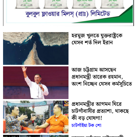
হরমুজ খুলতে যুক্তরাষ্ট্রকে
যেসব শর্ত দিল ইরান
আজ চট্টগ্রাম আসছেন
প্রধানমন্ত্রী তারেক রহমান,
অংশ নিচ্ছেন যেসব কর্মসূচিতে
প্রধানমন্ত্রীর আগমন ঘিরে
চাটগাঁবাসীর প্রত্যাশা, থাকছে
কী বড় ঘোষণা!
চাটগাঁইয়া টক শো