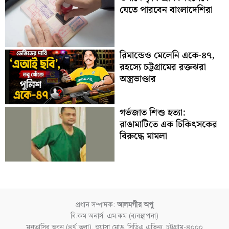
যেতে পারবেন বাংলাদেশিরা
রিমান্ডেও মেলেনি একে-৪৭,
রহস্যে চট্টগ্রামের রক্তঝরা
অস্ত্রভাণ্ডার
গর্ভজাত শিশু হত্যা:
রাঙামাটিতে এক চিকিৎসকের
বিরুদ্ধে মামলা
প্রধান সম্পাদক:
আলমগীর অপু
বি.কম অনার্স, এম.কম (ব্যবস্থাপনা)
মুনতাসির ভবন (৪র্থ তলা), ওয়াসা মোড়, সিডিএ এভিন্যু, চট্টগ্রাম-৪০০০