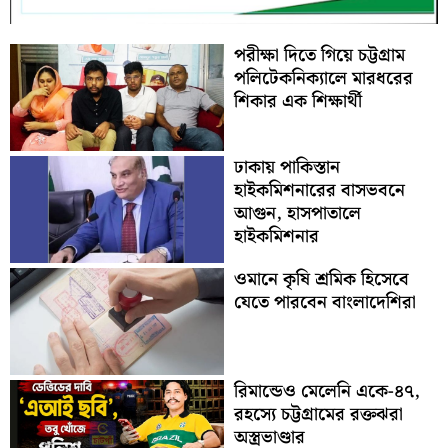
পরীক্ষা দিতে গিয়ে চট্টগ্রাম
পলিটেকনিক্যালে মারধরের
শিকার এক শিক্ষার্থী
ঢাকায় পাকিস্তান
হাইকমিশনারের বাসভবনে
আগুন, হাসপাতালে
হাইকমিশনার
ওমানে কৃষি শ্রমিক হিসেবে
যেতে পারবেন বাংলাদেশিরা
রিমান্ডেও মেলেনি একে-৪৭,
রহস্যে চট্টগ্রামের রক্তঝরা
অস্ত্রভাণ্ডার