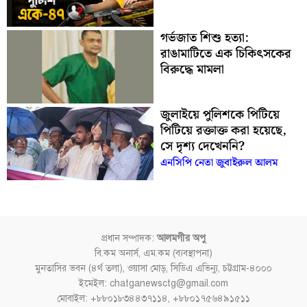
গর্ভজাত শিশু হত্যা:
রাঙামাটিতে এক চিকিৎসকের
বিরুদ্ধে মামলা
জুলাইয়ে পুলিশকে পিটিয়ে
পিটিয়ে রক্তাক্ত করা হয়েছে,
সে দৃশ্য দেখেননি?
এনসিপি নেতা জুবাইরুল আলম
প্রধান সম্পাদক:
আলমগীর অপু
বি.কম অনার্স, এম.কম (ব্যবস্থাপনা)
মুনতাসির ভবন (৪র্থ তলা), ওয়াসা মোড়, সিডিএ এভিন্যু, চট্টগ্রাম-৪০০০
ইমেইল: chatganewsctg@gmail.com
মোবাইল: +৮৮০১৮৩৪৪৩৭১১৪, +৮৮০১৭৫৬৪৯১৫১১