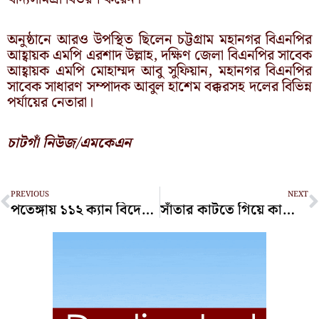
অনুষ্ঠানে আরও উপস্থিত ছিলেন চট্টগ্রাম মহানগর বিএনপির
আহ্বায়ক এমপি এরশাদ উল্লাহ, দক্ষিণ জেলা বিএনপির সাবেক
আহ্বায়ক এমপি মোহাম্মদ আবু সুফিয়ান, মহানগর বিএনপির
সাবেক সাধারণ সম্পাদক আবুল হাশেম বক্করসহ দলের বিভিন্ন
পর্যায়ের নেতারা।
চাটগাঁ নিউজ/এমকেএন
Prev
N
PREVIOUS
NEXT
পতেঙ্গায় ১১২ ক্যান বিদেশি বিয়ারসহ আটক ২
সাঁতার কাটতে গিয়ে কাপ্তাই হ্রদে নিখোঁজ এক কিশোর