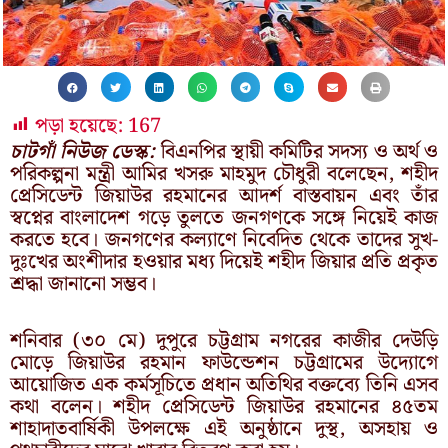
পড়া হয়েছে:
167
চাটগাঁ নিউজ ডেস্ক:
বিএনপির স্থায়ী কমিটির সদস্য ও অর্থ ও
পরিকল্পনা মন্ত্রী আমির খসরু মাহমুদ চৌধুরী বলেছেন, শহীদ
প্রেসিডেন্ট জিয়াউর রহমানের আদর্শ বাস্তবায়ন এবং তাঁর
স্বপ্নের বাংলাদেশ গড়ে তুলতে জনগণকে সঙ্গে নিয়েই কাজ
করতে হবে। জনগণের কল্যাণে নিবেদিত থেকে তাদের সুখ-
দুঃখের অংশীদার হওয়ার মধ্য দিয়েই শহীদ জিয়ার প্রতি প্রকৃত
শ্রদ্ধা জানানো সম্ভব।
শনিবার (৩০ মে) দুপুরে চট্টগ্রাম নগরের কাজীর দেউড়ি
মোড়ে জিয়াউর রহমান ফাউন্ডেশন চট্টগ্রামের উদ্যোগে
আয়োজিত এক কর্মসূচিতে প্রধান অতিথির বক্তব্যে তিনি এসব
কথা বলেন। শহীদ প্রেসিডেন্ট জিয়াউর রহমানের ৪৫তম
শাহাদাতবার্ষিকী উপলক্ষে এই অনুষ্ঠানে দুস্থ, অসহায় ও