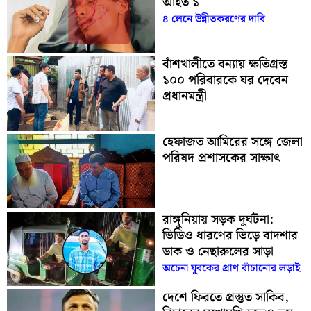
আহত ১
৪ লেনে উন্নীতকরণের দাবি
বাঁশখালীতে বন্যায় ক্ষতিগ্রস্ত
১০০ পরিবারকে ঘর দেবেন
প্রধানমন্ত্রী
হেফাজত আমিরের সঙ্গে জেলা
পরিষদ প্রশাসকের সাক্ষাৎ
রাঙ্গুনিয়ায় সড়ক দুর্ঘটনা:
ভিডিও ধারণের ভিড়ে বাদশার
ডাক ও নেছারুলের সাড়া
অচেনা যুবকের প্রাণ বাঁচানোর লড়াই
দেশে ফিরতে প্রস্তুত সাকিব,