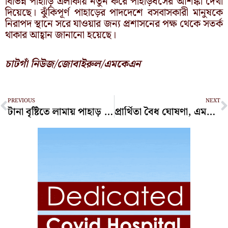
বিভিন্ন পাহাড়ি এলাকায় নতুন করে পাহাড়ধসের আশঙ্কা দেখা
দিয়েছে। ঝুঁকিপূর্ণ পাহাড়ের পাদদেশে বসবাসকারী মানুষকে
নিরাপদ স্থানে সরে যাওয়ার জন্য প্রশাসনের পক্ষ থেকে সতর্ক
থাকার আহ্বান জানানো হয়েছে।
চাটগাঁ নিউজ/জোবাইরুল/এমকেএন
Prev
N
PREVIOUS
NEXT
টানা বৃষ্টিতে লামায় পাহাড় ধস, ৪ বছরের শিশুসহ নিহত ৫
প্রার্থিতা বৈধ ঘোষণা, এমপি হিসেবে শপথ নিতে পারবেন সরোয়ার আলমগীর