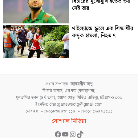
বিচারের মুখোমুখি হতেও ভয়
নেই তার
থাইল্যান্ডে স্কুলে এক শিক্ষার্থীর
বন্দুক হামলা, নিহত ৭
প্রধান সম্পাদক:
আলমগীর অপু
বি.কম অনার্স, এম.কম (ব্যবস্থাপনা)
মুনতাসির ভবন (৪র্থ তলা), ওয়াসা মোড়, সিডিএ এভিন্যু, চট্টগ্রাম-৪০০০
ইমেইল: chatganewsctg@gmail.com
মোবাইল: +৮৮০১৮৩৪৪৩৭১১৪, +৮৮০১৭৫৬৪৯১৫১১
Facebook
YouTube
Instagram
TikTok
সোশ্যাল মিডিয়া