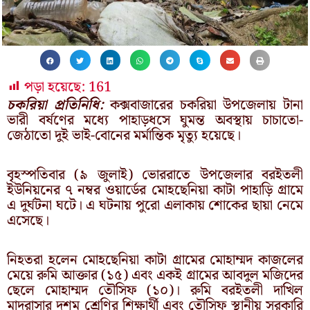
পড়া হয়েছে:
161
চকরিয়া প্রতিনিধি:
কক্সবাজারের চকরিয়া উপজেলায় টানা
ভারী বর্ষণের মধ্যে পাহাড়ধসে ঘুমন্ত অবস্থায় চাচাতো-
জেঠাতো দুই ভাই-বোনের মর্মান্তিক মৃত্যু হয়েছে।
বৃহস্পতিবার (৯ জুলাই) ভোররাতে উপজেলার বরইতলী
ইউনিয়নের ৭ নম্বর ওয়ার্ডের মোহছেনিয়া কাটা পাহাড়ি গ্রামে
এ দুর্ঘটনা ঘটে। এ ঘটনায় পুরো এলাকায় শোকের ছায়া নেমে
এসেছে।
নিহতরা হলেন মোহছেনিয়া কাটা গ্রামের মোহাম্মদ কাজলের
মেয়ে রুমি আক্তার (১৫) এবং একই গ্রামের আবদুল মজিদের
ছেলে মোহাম্মদ তৌসিফ (১০)। রুমি বরইতলী দাখিল
মাদরাসার দশম শ্রেণির শিক্ষার্থী এবং তৌসিফ স্থানীয় সরকারি