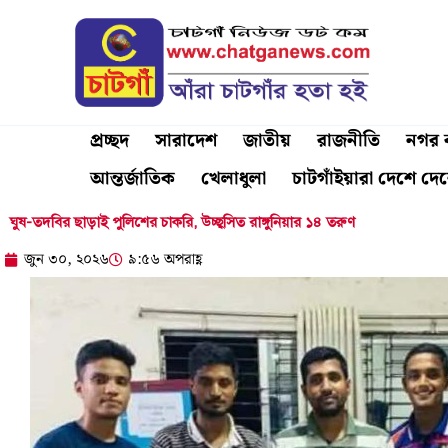
Skip
to
content
প্রচ্ছদ
সারাদেশ
জাতীয়
রাজনীতি
নগর ব
আন্তর্জাতিক
খেলাধুলা
চাটগাঁইয়ারা দেশে দে
ঘুষ-তদবির ছাড়াই পুলিশের চাকরি, উচ্ছ্বসিত রাঙ্গুনিয়ার ১৪ তরুণ
জুন ৩০, ২০২৬
৯:৫৬ অপরাহ্ণ