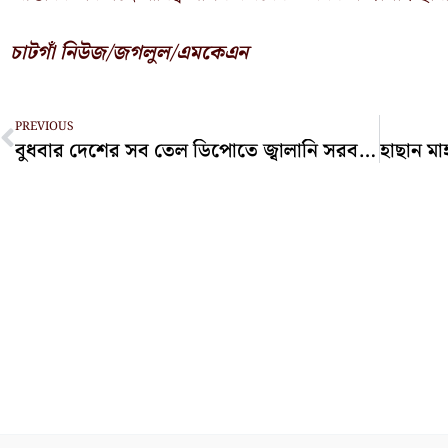
চাটগাঁ নিউজ/জগলুল/এমকেএন
Prev
PREVIOUS
বুধবার দেশের সব তেল ডিপোতে জ্বালানি সরবরাহ বন্ধ