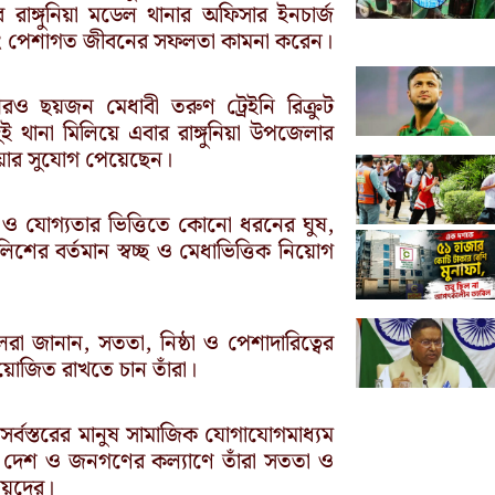
াঙ্গুনিয়া মডেল থানার অফিসার ইনচার্জ
 এবং পেশাগত জীবনের সফলতা কামনা করেন।
রও ছয়জন মেধাবী তরুণ ট্রেইনি রিক্রুট
ুই থানা মিলিয়ে এবার রাঙ্গুনিয়া উপজেলার
ওয়ার সুযোগ পেয়েছেন।
তা ও যোগ্যতার ভিত্তিতে কোনো ধরনের ঘুষ,
শের বর্তমান স্বচ্ছ ও মেধাভিত্তিক নিয়োগ
রা জানান, সততা, নিষ্ঠা ও পেশাদারিত্বের
য়োজিত রাখতে চান তাঁরা।
সর্বস্তরের মানুষ সামাজিক যোগাযোগমাধ্যম
েন। দেশ ও জনগণের কল্যাণে তাঁরা সততা ও
নীয়দের।