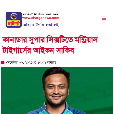
Skip
to
content
কানাডার সুপার সিক্সটিতে মন্ট্রিয়াল
টাইগার্সের আইকন সাকিব
সেপ্টেম্বর ৩০, ২০২৫
১০:০১ অপরাহ্ণ