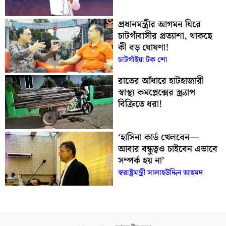
প্রধানমন্ত্রীর আগমন ঘিরে
চাটগাঁবাসীর প্রত্যাশা, থাকছে
কী বড় ঘোষণা!
চাটগাঁইয়া টক শো
রাতের আঁধারে হাটহাজারী
স্বাস্থ্য কমপ্লেক্সের স্ক্র্যাপ
বিক্রিতে ধরা!
‘হাসিনা কার্ড খেলবেন—
আবার বন্ধুত্বও চাইবেন এভাবে
সম্পর্ক হয় না’
স্বরাষ্ট্রমন্ত্রী সালাহউদ্দিন আহমদ