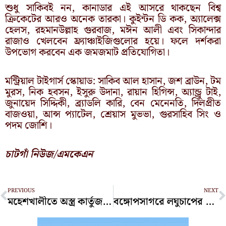
শুধু সাকিবই নন, কানাডার এই আসরে থাকছেন বিশ্ব
ক্রিকেটের আরও অনেক তারকা। কুইন্টন ডি কক, অ্যালেক্স
হেলস, রহমানউল্লাহ গুরবাজ, মঈন আলী এবং সিকান্দার
রাজাও খেলবেন ফ্র্যাঞ্চাইজিগুলোর হয়ে। ফলে দর্শকরা
উপভোগ করবেন এক জমজমাট প্রতিযোগিতা।
মন্ট্রিয়াল টাইগার্স স্কোয়াড: সাকিব আল হাসান, জশ ব্রাউন, টম
মুরস, নিক হবসন, ইসুরু উদানা, রায়ান হিগিন্স, অ্যান্ড্রু টাই,
জুনায়েদ সিদ্দিকী, ব্র্যাডলি কারি, বেন মেনেনতি, দিলপ্রীত
বাজওয়া, আন্স প্যাটেল, শ্রেয়াস মুভভা, গুরসাহিব সিং ও
পদম জোশি।
চাটগাঁ নিউজ/এমকেএন
Prev
N
PREVIOUS
NEXT
মহেশখালীতে অস্ত্র কার্তুজসহ ডাকাত জমির গ্রেপ্তার
বঙ্গোপসাগরে লঘুচাপের শঙ্কা, চট্টগ্রামে বৃষ্টির আভাস