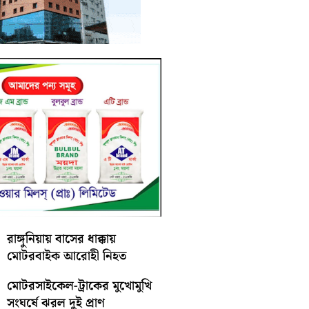
রাঙ্গুনিয়ায় বাসের ধাক্কায়
মোটরবাইক আরোহী নিহত
মোটরসাইকেল-ট্রাকের মুখোমুখি
সংঘর্ষে ঝরল দুই প্রাণ