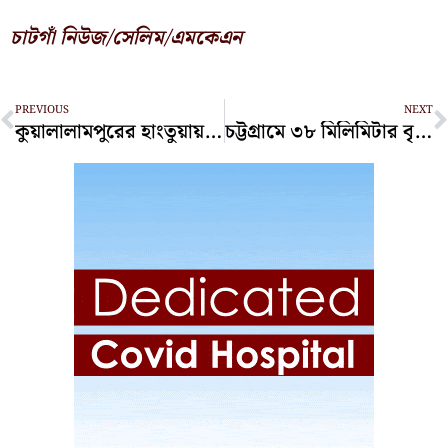
চাটগাঁ নিউজ/সেলিম/এমকেএন
Prev
N
PREVIOUS
NEXT
কুয়ালালামপুরের হাংতুয়ায় চালু হলো বাংলাদেশি রেস্টুরেন্ট ‘মেজবান’
চট্টগ্রামে ৩৮ মিলিমিটার বৃষ্টিপাত, নিচু এলাকায় জলাবদ্ধতা