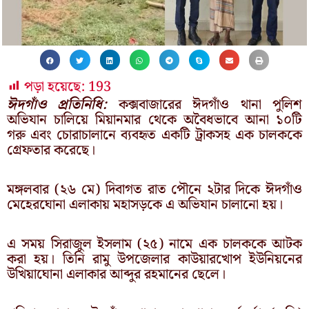
পড়া হয়েছে:
193
ঈদগাঁও প্রতিনিধি:
কক্সবাজারের ঈদগাঁও থানা পুলিশ
অভিযান চালিয়ে মিয়ানমার থেকে অবৈধভাবে আনা ১০টি
গরু এবং চোরাচালানে ব্যবহৃত একটি ট্রাকসহ এক চালককে
গ্রেফতার করেছে।
মঙ্গলবার (২৬ মে) দিবাগত রাত পৌনে ২টার দিকে ঈদগাঁও
মেহেরঘোনা এলাকায় মহাসড়কে এ অভিযান চালানো হয়।
এ সময় সিরাজুল ইসলাম (২৫) নামে এক চালককে আটক
করা হয়। তিনি রামু উপজেলার কাউয়ারখোপ ইউনিয়নের
উখিয়াঘোনা এলাকার আব্দুর রহমানের ছেলে।