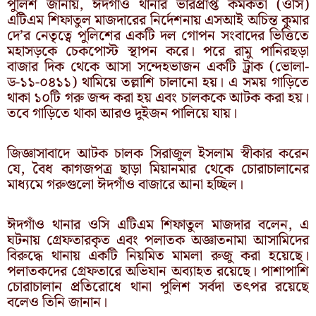
পুলিশ জানায়, ঈদগাঁও থানার ভারপ্রাপ্ত কর্মকর্তা (ওসি)
এটিএম শিফাতুল মাজদারের নির্দেশনায় এসআই অচিন্ত কুমার
দে’র নেতৃত্বে পুলিশের একটি দল গোপন সংবাদের ভিত্তিতে
মহাসড়কে চেকপোস্ট স্থাপন করে। পরে রামু পানিরছড়া
বাজার দিক থেকে আসা সন্দেহভাজন একটি ট্রাক (ভোলা-
ড-১১-০৪১১) থামিয়ে তল্লাশি চালানো হয়। এ সময় গাড়িতে
থাকা ১০টি গরু জব্দ করা হয় এবং চালককে আটক করা হয়।
তবে গাড়িতে থাকা আরও দুইজন পালিয়ে যায়।
জিজ্ঞাসাবাদে আটক চালক সিরাজুল ইসলাম স্বীকার করেন
যে, বৈধ কাগজপত্র ছাড়া মিয়ানমার থেকে চোরাচালানের
মাধ্যমে গরুগুলো ঈদগাঁও বাজারে আনা হচ্ছিল।
ঈদগাঁও থানার ওসি এটিএম শিফাতুল মাজদার বলেন, এ
ঘটনায় গ্রেফতারকৃত এবং পলাতক অজ্ঞাতনামা আসামিদের
বিরুদ্ধে থানায় একটি নিয়মিত মামলা রুজু করা হয়েছে।
পলাতকদের গ্রেফতারে অভিযান অব্যাহত রয়েছে। পাশাপাশি
চোরাচালান প্রতিরোধে থানা পুলিশ সর্বদা তৎপর রয়েছে
বলেও তিনি জানান।