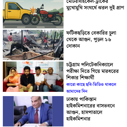
মোটরসাইকেল-ট্রাকের
মুখোমুখি সংঘর্ষে ঝরল দুই প্রাণ
ফটিকছড়িতে বেকারির চুলা
থেকে আগুন, পুড়ল ১৬
দোকান
চট্টগ্রাম পলিটেকনিক্যালে
পরীক্ষা দিতে গিয়ে মারধরের
শিকার শিক্ষার্থী
কারো কাছে ছবি-ভিডিও থাকলে
আমাদের দিন
ঢাকায় পাকিস্তান
হাইকমিশনারের বাসভবনে
আগুন, হাসপাতালে
হাইকমিশনার