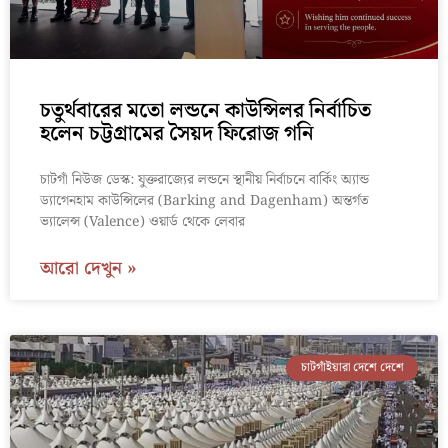
চতুর্থবারের মতো লন্ডনে কাউন্সিলর নির্বাচিত
হলেন চট্টগ্রামের সৈয়দ ফিরোজ গনি
চাটগাঁ নিউজ ডেস্ক: যুক্তরাজ্যের লন্ডনে স্থানীয় নির্বাচনে বার্কিং অ্যান্ড
ড্যাগেনহাম কাউন্সিলের (Barking and Dagenham) অন্তর্গত
ভ্যালেন্স (Valence) ওয়ার্ড থেকে লেবার
আরো দেখুন »
চাটগাঁইয়ারা দেশে দেশে