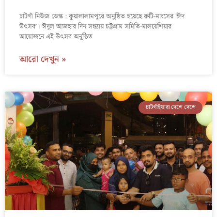
চাটগাঁ নিউজ ডেস্ক : কুয়ালালামপুরে অনুষ্ঠিত হয়েছে রুটি-মাংসের ‘ঈদ
উৎসব’। ঈদুল আজহার দিন সন্ধ্যায় চট্টগ্রাম সমিতি-মালয়েশিয়ার
আয়োজনে এই উৎসব অনুষ্ঠিত
আরো দেখুন »
চাটগাঁইয়ারা দেশে দেশে