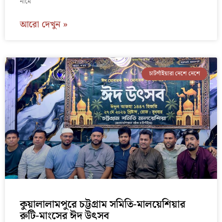
নামে
আরো দেখুন »
চাটগাঁইয়ারা দেশে দেশে
কুয়ালালামপুরে চট্টগ্রাম সমিতি-মালয়েশিয়ার
রুটি-মাংসের ঈদ উৎসব