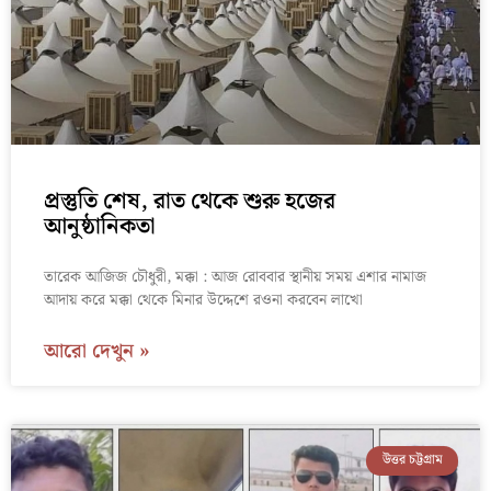
প্রস্তুতি শেষ, রাত থেকে শুরু হজের
আনুষ্ঠানিকতা
তারেক আজিজ চৌধুরী, মক্কা : আজ রোববার স্থানীয় সময় এশার নামাজ
আদায় করে মক্কা থেকে মিনার উদ্দেশে রওনা করবেন লাখো
আরো দেখুন »
উত্তর চট্টগ্রাম