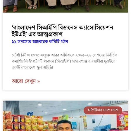
‘বাংলাদেশ সিআইপি বিজনেস অ্যাসোসিয়েশন
ইউএই’ এর আত্মপ্রকাশ
১১ সদস্যের আহবায়ক কমিটি গঠন
চাটগাঁ নিউজ ডেস্ক: সংযুক্ত আরব আমিরাতে ২০২৫–২৬ সেশনের নির্বাচিত
কমার্শিয়ালি ইম্পর্ট্যান্ট পারসন (সিআইপি) সম্মানপ্রাপ্ত ব্যবসায়ীরা দুবাইতে
একটি বাংলাদেশ স্কুল প্রতিষ্ঠা
আরো দেখুন »
চাটগাঁইয়ারা দেশে দেশে