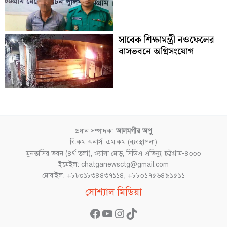
সাবেক শিক্ষামন্ত্রী নওফেলের
বাসভবনে অগ্নিসংযোগ
প্রধান সম্পাদক:
আলমগীর অপু
বি.কম অনার্স, এম.কম (ব্যবস্থাপনা)
মুনতাসির ভবন (৪র্থ তলা), ওয়াসা মোড়, সিডিএ এভিন্যু, চট্টগ্রাম-৪০০০
ইমেইল: chatganewsctg@gmail.com
মোবাইল: +৮৮০১৮৩৪৪৩৭১১৪, +৮৮০১৭৫৬৪৯১৫১১
Facebook
YouTube
Instagram
TikTok
সোশ্যাল মিডিয়া