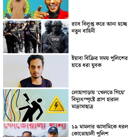
র‍্যাব বিলুপ্ত করে আনা হচ্ছে
নতুন বাহিনী
ইয়াবা বিক্রির সময় পুলিশের
হাতে ধরা যুবক
লোহাগাড়ায় ‘খেলতে গিয়ে’
বিদ্যুৎস্পৃষ্টে প্রাণ হারাল
মাদ্রাসাছাত্র
১৯ মামলার আসামিকে ধরল
কোতোয়ালী পুলিশ