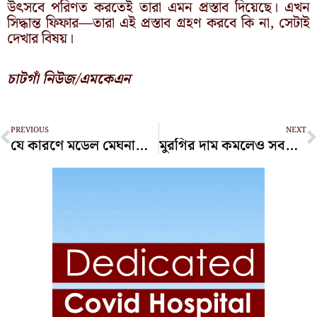
উৎসবে পরিণত করতেই তারা এমন প্রস্তাব দিয়েছে। এখন
সিদ্ধান্ত ফিফার—তারা এই প্রস্তাব গ্রহণ করবে কি না, সেটাই
দেখার বিষয়।
চাটগাঁ নিউজ/এমকেএন
Prev
N
PREVIOUS
NEXT
যে কারণে মডেল মেঘনাকে হেফাজতে নিয়েছে ডিএমপি
মুরগির দাম কমলেও সবজির বাজার চড়া, সয়াবিনে সংকট