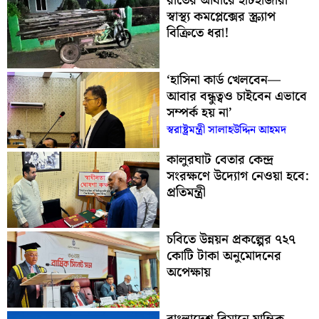
রাতের আঁধারে হাটহাজারী
স্বাস্থ্য কমপ্লেক্সের স্ক্র্যাপ
বিক্রিতে ধরা!
‘হাসিনা কার্ড খেলবেন—
আবার বন্ধুত্বও চাইবেন এভাবে
সম্পর্ক হয় না’
স্বরাষ্ট্রমন্ত্রী সালাহউদ্দিন আহমদ
কালুরঘাট বেতার কেন্দ্র
সংরক্ষণে উদ্যোগ নেওয়া হবে:
প্রতিমন্ত্রী
চবিতে উন্নয়ন প্রকল্পের ৭২৭
কোটি টাকা অনুমোদনের
অপেক্ষায়