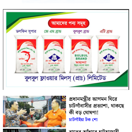
প্রধানমন্ত্রীর আগমন ঘিরে
চাটগাঁবাসীর প্রত্যাশা, থাকছে
কী বড় ঘোষণা!
চাটগাঁইয়া টক শো