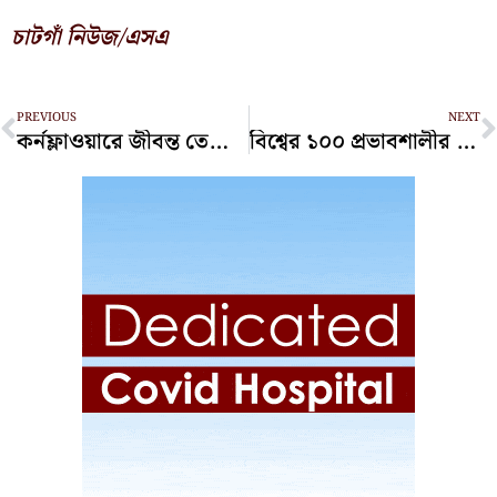
চাটগাঁ নিউজ/এসএ
Prev
N
PREVIOUS
NEXT
কর্নফ্লাওয়ারে জীবন্ত তেলাপোকা, ৪ ফাস্ট ফুড দোকানীকে জরিমানা
বিশ্বের ১০০ প্রভাবশালীর তালিকায় নাহিদ ইসলাম