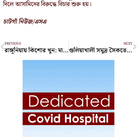
দিলে আসামিদের বিরুদ্ধে বিচার শুরু হয়।
চাটগাঁ নিউজ/এসএ
Prev
N
PREVIOUS
NEXT
রাঙ্গুনিয়ায় কিশোর খুন: মা ও মৃত যুবকের বিরুদ্ধে হত্যা মামলা
গুলিয়াখালী সমুদ্র সৈকতে গোসলে নেমে নিখোঁজ পর্যটক