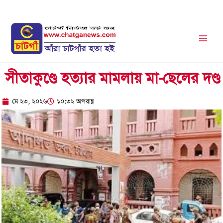
Skip
to
content
সীতাকুণ্ডে হত্যার মামলায় মা-ছেলের দণ্ড
মে ২৩, ২০২৬
১০:৩২ অপরাহ্ণ