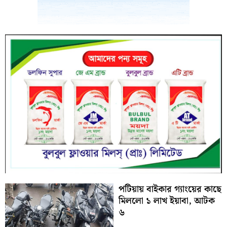
পটিয়ায় বাইকার গ্যাংয়ের কাছে
মিললো ১ লাখ ইয়াবা, আটক
৬