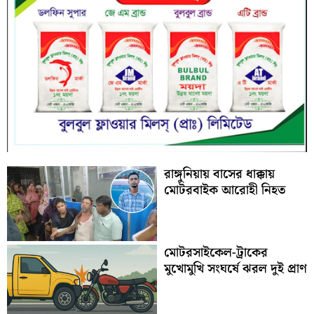
রাঙ্গুনিয়ায় বাসের ধাক্কায়
মোটরবাইক আরোহী নিহত
মোটরসাইকেল-ট্রাকের
মুখোমুখি সংঘর্ষে ঝরল দুই প্রাণ