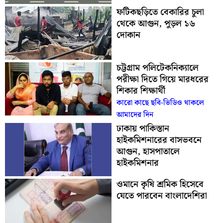
ফটিকছড়িতে বেকারির চুলা
থেকে আগুন, পুড়ল ১৬
দোকান
চট্টগ্রাম পলিটেকনিক্যালে
পরীক্ষা দিতে গিয়ে মারধরের
শিকার শিক্ষার্থী
কারো কাছে ছবি-ভিডিও থাকলে
আমাদের দিন
ঢাকায় পাকিস্তান
হাইকমিশনারের বাসভবনে
আগুন, হাসপাতালে
হাইকমিশনার
ওমানে কৃষি শ্রমিক হিসেবে
যেতে পারবেন বাংলাদেশিরা