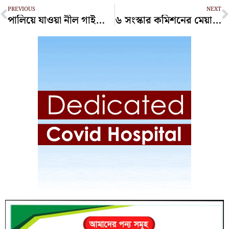
Prev
N
PREVIOUS
NEXT
পালিয়ে যাওয়া নীল গাইকে ধরতে তিন জেলায় অভিযান
৬ সংস্কার কমিশনের মেয়াদ ১৫ ফেব্রুয়ারি পর্যন্ত বাড়ল