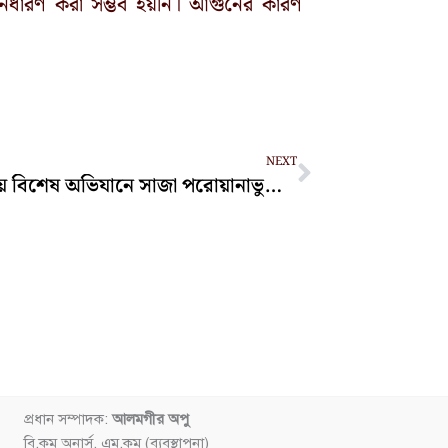
নির্ধারণ করা সম্ভব হয়নি। আগুনের কারণ
Next
NEXT
ঈদগাঁওয়ে বিশেষ অভিযানে সাজা পরোয়ানাভুক্ত আসামি আটক
প্রধান সম্পাদক:
আলমগীর অপু
বি.কম অনার্স, এম.কম (ব্যবস্থাপনা)