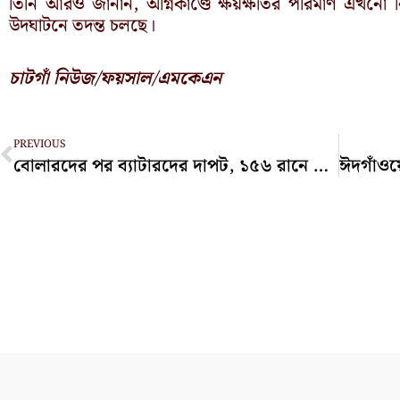
তিনি আরও জানান, অগ্নিকাণ্ডে ক্ষয়ক্ষতির পরিমাণ এখনো 
উদঘাটনে তদন্ত চলছে।
চাটগাঁ নিউজ/ফয়সাল/এমকেএন
Prev
PREVIOUS
বোলারদের পর ব্যাটারদের দাপট, ১৫৬ রানে এগিয়ে বাংলাদেশ