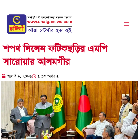
Skip
to
content
শপথ নিলেন ফটিকছড়ির এমপি
সারোয়ার আলমগীর
জুলাই ৯, ২০২৬
৯:১০ অপরাহ্ণ