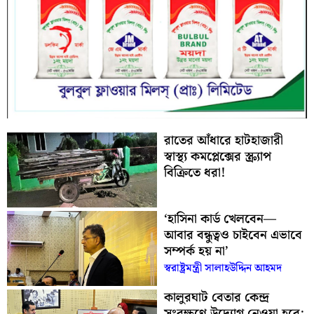
রাতের আঁধারে হাটহাজারী
স্বাস্থ্য কমপ্লেক্সের স্ক্র্যাপ
বিক্রিতে ধরা!
‘হাসিনা কার্ড খেলবেন—
আবার বন্ধুত্বও চাইবেন এভাবে
সম্পর্ক হয় না’
স্বরাষ্ট্রমন্ত্রী সালাহউদ্দিন আহমদ
কালুরঘাট বেতার কেন্দ্র
সংরক্ষণে উদ্যোগ নেওয়া হবে: