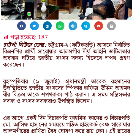
পড়া হয়েছে:
187
চাটগাঁ নিউজ ডেস্ক:
চট্টগ্রাম-২ (ফটিকছড়ি) আসনে নির্বাচিত
বিএনপির প্রার্থী সারোয়ার আলমগীর দীর্ঘ আইনি জটিলতার
অবসান ঘটিয়ে জাতীয় সংসদ সদস্য হিসেবে শপথ গ্রহণ
করেছেন।
বৃহস্পতিবার (৯ জুলাই) প্রধানমন্ত্রী তারেক রহমানের
উপস্থিতিতে জাতীয় সংসদের স্পিকার হাফিজ উদ্দিন আহমদ
বীর বিক্রম তাকে শপথবাক্য পাঠ করান। এ সময় মন্ত্রিসভার
সদস্য ও সংসদ সদস্যরাও উপস্থিত ছিলেন।
এর আগে একই দিন বিচারপতি ফাহমিদা কাদের ও বিচারপতি
মো. আসিফ হাসানের সমন্বয়ে গঠিত হাইকোর্ট বেঞ্চ সারোয়ার
আলমগীরের প্রার্থিতা বৈধ ঘোষণা করে রায় দেন। এই রায়ের