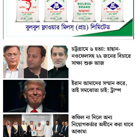
চট্টগ্রামে ৬ হত্যা: হাছান-
নওফেলসহ ২২ জনের বিচারে
সাক্ষ্য শুরু আজ
ইরান আমাদের সম্মান করে,
তাই সমঝোতা চাই: ট্রাম্প
কফিল না দিলে অন্য
নিয়োগকর্তার অধীনে করা যাবে
আকামা