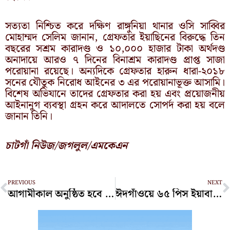
সত্যতা নিশ্চিত করে দক্ষিণ রাঙ্গুনিয়া থানার ওসি সাব্বির
মোহাম্মদ সেলিম জানান, গ্রেফতার ইয়াছিনের বিরুদ্ধে তিন
বছরের সশ্রম কারাদণ্ড ও ১০,০০০ হাজার টাকা অর্থদণ্ড
অনাদায়ে আরও ৭ দিনের বিনাশ্রম কারাদণ্ড প্রাপ্ত সাজা
পরোয়ানা রয়েছে। অন্যদিকে গ্রেফতার হারুন ধারা-২০১৮
সনের যৌতুক নিরোধ আইনের ৩ এর পরোয়ানাভূক্ত আসামি।
বিশেষ অভিযানে তাদের গ্রেফতার করা হয় এবং প্রয়োজনীয়
আইনানুগ ব্যবস্থা গ্রহন করে আদালতে সোপর্দ করা হয় বলে
জানান তিনি।
চাটগাঁ নিউজ/জগলুল/এমকেএন
Prev
N
PREVIOUS
NEXT
আগামীকাল অনুষ্ঠিত হবে চট্টগ্রাম বন্দরের ৬০ লট পণ্যের নিলাম
ঈদগাঁওয়ে ৬৫ পিস ইয়াবাসহ আটক ১