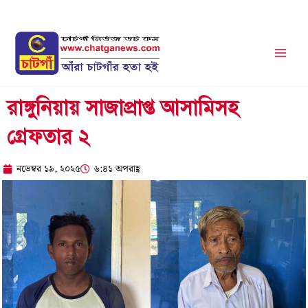
Skip
to
content
রাঙ্গুনিয়ায় সাজাপ্রাপ্ত আসামিসহ
গ্রেফতার ২
নভেম্বর ১৯, ২০২৫
৬:৪১ অপরাহ্ণ