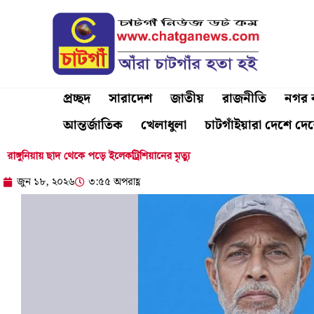
Skip
to
content
প্রচ্ছদ
সারাদেশ
জাতীয়
রাজনীতি
নগর ব
আন্তর্জাতিক
খেলাধুলা
চাটগাঁইয়ারা দেশে দে
রাঙ্গুনিয়ায় ছাদ থেকে পড়ে ইলেকট্রিশিয়ানের মৃত্যু
জুন ১৮, ২০২৬
৩:৫৫ অপরাহ্ণ