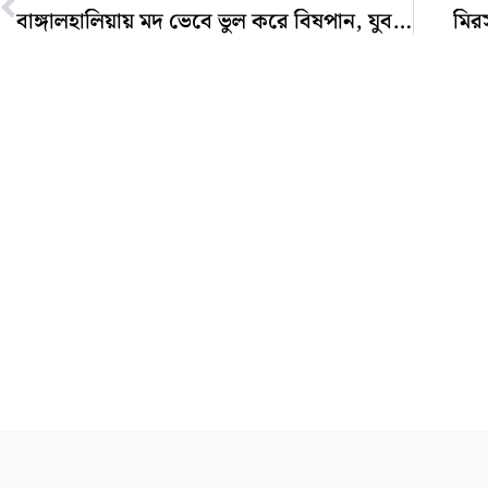
বাঙ্গালহালিয়ায় মদ ভেবে ভুল করে বিষপান, যুবকের মৃত্যু
মির