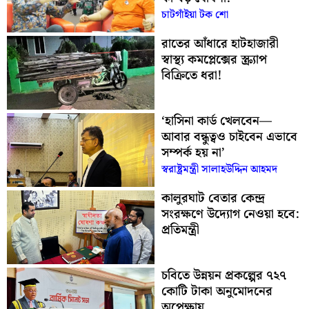
চাটগাঁইয়া টক শো
রাতের আঁধারে হাটহাজারী
স্বাস্থ্য কমপ্লেক্সের স্ক্র্যাপ
বিক্রিতে ধরা!
‘হাসিনা কার্ড খেলবেন—
আবার বন্ধুত্বও চাইবেন এভাবে
সম্পর্ক হয় না’
স্বরাষ্ট্রমন্ত্রী সালাহউদ্দিন আহমদ
কালুরঘাট বেতার কেন্দ্র
সংরক্ষণে উদ্যোগ নেওয়া হবে:
প্রতিমন্ত্রী
চবিতে উন্নয়ন প্রকল্পের ৭২৭
কোটি টাকা অনুমোদনের
অপেক্ষায়