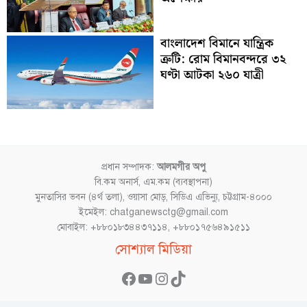
বাংলাদেশ বিমানে যান্ত্রিক
ত্রুটি: রোম বিমানবন্দরে ৩২
ঘণ্টা আটকা ২৬০ যাত্রী
প্রধান সম্পাদক:
আলমগীর অপু
বি.কম অনার্স, এম.কম (ব্যবস্থাপনা)
মুনতাসির ভবন (৪র্থ তলা), ওয়াসা মোড়, সিডিএ এভিন্যু, চট্টগ্রাম-৪০০০
ইমেইল: chatganewsctg@gmail.com
মোবাইল: +৮৮০১৮৩৪৪৩৭১১৪, +৮৮০১৭৫৬৪৯১৫১১
Facebook
YouTube
Instagram
TikTok
সোশ্যাল মিডিয়া