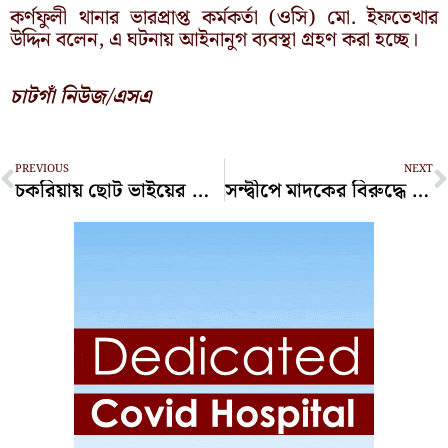
কর্ণফুলী থানার ভারপ্রাপ্ত কর্মকর্তা (ওসি) মো. ইফতেখার
উদ্দিন বলেন, এ ঘটনায় আইনানুগ ব্যবস্থা গ্রহণ করা হচ্ছে।
চাটগাঁ নিউজ/এসএ
Prev
N
PREVIOUS
NEXT
চকরিয়ায় ছোট ভাইয়ের দায়ের কোপে বড় ভাইয়ের মৃত্যু
সন্দ্বীপে মাদকের বিরুদ্ধে মোবাইল কোর্ট অভিযানে ইয়াবাসহ আটক ২