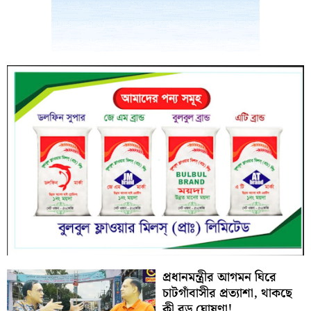
প্রধানমন্ত্রীর আগমন ঘিরে
চাটগাঁবাসীর প্রত্যাশা, থাকছে
কী বড় ঘোষণা!