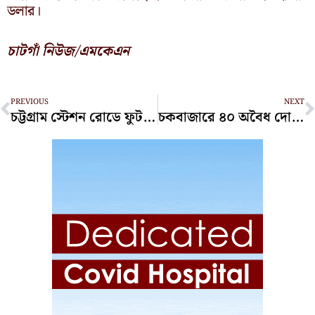
ডলার।
চাটগাঁ নিউজ/এমকেএন
Prev
N
PREVIOUS
NEXT
চট্টগ্রাম স্টেশন রোডে ফুটপাত দখলে মেয়রের কঠোর বার্তা
চকবাজারে ৪০ অবৈধ দোকান উচ্ছেদ