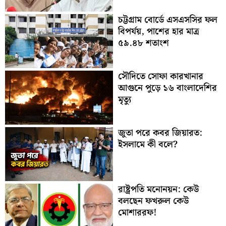
চট্টগ্রাম বোর্ডে এসএসসির ফল
বিপর্যয়, পাশের হার মাত্র
৫৯.৪৮ শতাংশ
সৌদিতে সোফা কারখানার
আগুনে পুড়ে ১৬ বাংলাদেশির
মৃত্যু
জুতা পরে কবর জিয়ারত:
ইসলামে কী বলে?
রাষ্ট্রপতি মনোনয়ন: কেউ
বলছেন ফখরুল কেউ
মোশাররফ!