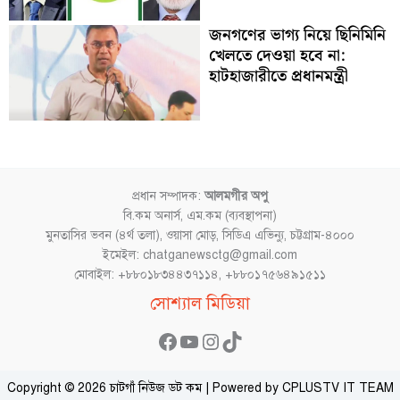
জনগণের ভাগ্য নিয়ে ছিনিমিনি
খেলতে দেওয়া হবে না:
হাটহাজারীতে প্রধানমন্ত্রী
প্রধান সম্পাদক:
আলমগীর অপু
বি.কম অনার্স, এম.কম (ব্যবস্থাপনা)
মুনতাসির ভবন (৪র্থ তলা), ওয়াসা মোড়, সিডিএ এভিন্যু, চট্টগ্রাম-৪০০০
ইমেইল: chatganewsctg@gmail.com
মোবাইল: +৮৮০১৮৩৪৪৩৭১১৪, +৮৮০১৭৫৬৪৯১৫১১
Facebook
YouTube
Instagram
TikTok
সোশ্যাল মিডিয়া
Copyright © 2026 চাটগাঁ নিউজ ডট কম | Powered by CPLUSTV IT TEAM