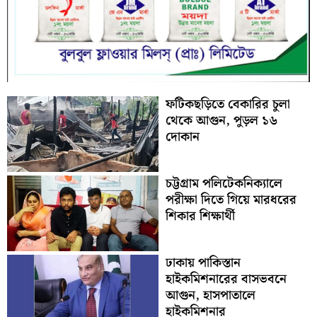
ফটিকছড়িতে বেকারির চুলা
থেকে আগুন, পুড়ল ১৬
দোকান
চট্টগ্রাম পলিটেকনিক্যালে
পরীক্ষা দিতে গিয়ে মারধরের
শিকার শিক্ষার্থী
ঢাকায় পাকিস্তান
হাইকমিশনারের বাসভবনে
আগুন, হাসপাতালে
হাইকমিশনার