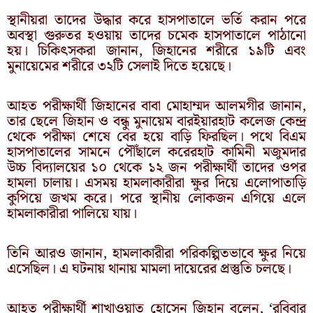
স্থানীয়রা তাদের উদ্ধার করে হাসপাতালে ভর্তি করান পরে
অবস্থা গুরুতর হওয়ায় তাদের চমেক হাসপাতালে পাঠানো
হয়। চিকিৎসকরা জানান, জিহানের শরীরে ১৯টি এবং
মুনায়েমের শরীরে ৩২টি সেলাই দিতে হয়েছে।
আহত পরীক্ষার্থী জিহানের বাবা মোহাম্মদ আলমগীর জানান,
তার ছেলে জিহান ও বন্ধু মুনায়েম বারইয়ারহাট কলেজ কেন্দ্র
থেকে পরীক্ষা শেষে বের হয়ে বাড়ি ফিরছিল। পথে বিএম
হাসপাতালের সামনে পৌঁছালে করেরহাট কামিনী মজুমদার
উচ্চ বিদ্যালয়ের ১০ থেকে ১২ জন পরীক্ষার্থী তাদের ওপর
হামলা চালায়। এসময় হামলাকারীরা ক্ষুর দিয়ে এলোপাতাড়ি
কুপিয়ে জখম করে। পরে স্থানীয় লোকজন এগিয়ে এলে
হামলাকারীরা পালিয়ে যায়।
তিনি আরও জানান, হামলাকারীরা পরিকল্পিতভাবে ক্ষুর নিয়ে
এসেছিল। এ ঘটনায় থানায় মামলা দায়েরের প্রস্তুতি চলছে।
আহত পরীক্ষার্থী শাখাওয়াত হোসেন জিহান বলেন, ‘রবিবার