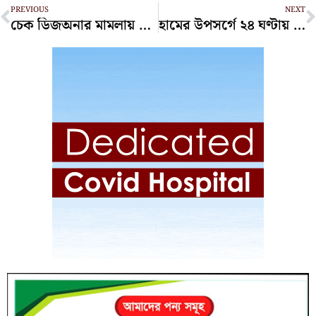
Prev
N
PREVIOUS
NEXT
চেক ডিজঅনার মামলায় ভুয়া আসামি সেজে আদালতে, আটক গৃহকর্মী
হামের উপসর্গে ২৪ ঘণ্টায় আরও ৯ শিশুর মৃত্যু