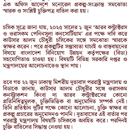
এক অফিস আদেশে মনোরেল প্রকল্প-সংক্রান্ত সমঝোতা
স্মারক ও সংশ্লিষ্ট চুক্তিপত্র বাতিল করা হয়।
চসিক সূত্রে জানা যায়, ২০২৫ সালের ১ জুন ‘আরব কন্ট্রাক্টরস
ও ওরাসকম পেনিনসুলা কনসোর্টিয়াম’ এর পক্ষে দাবি করে
কাউসার আলম চৌধুরী চসিকের সঙ্গে সমঝোতা স্মারকে
স্বাক্ষর করেন। পরে প্রকল্পটির সম্ভাব্যতা যাচাই ও বাস্তবায়নের
বিষয়ে বাংলাদেশ বিনিয়োগ উন্নয়ন কর্তৃপক্ষের (বিডা)
সহযোগিতাও চাওয়া হয়। বিষয়টি বিভিন্ন সরকারি দপ্তর ও
মন্ত্রণালয়ের আলোচনাতেও স্থান পায়।
তবে গত ২২ জুন ঢাকাস্থ মিশরীয় দূতাবাস পররাষ্ট্র মন্ত্রণালয় ও
বিডাকে জানায়, কাউসার আলম চৌধুরীর সঙ্গে ওরাসকম
কনস্ট্রাকশন কিংবা দ্য আরব কন্ট্রাক্টরসের কোনো
প্রতিনিধিত্বমূলক, চুক্তিভিত্তিক বা অনুমোদিত সম্পর্ক নেই।
তিনি প্রতিষ্ঠান দুটির পক্ষে কোনো আলোচনা, চুক্তি স্বাক্ষর বা
প্রকল্প প্রচারের অনুমোদনও পাননি। দূতাবাসের এই বার্তার পর
পররাষ্ট্র মন্ত্রণালয় বিষয়টি চসিককে অবহিত করে। পরদিনই
চুক্তি বাতিলের সিদ্ধান্ত নেওয়া হয়।