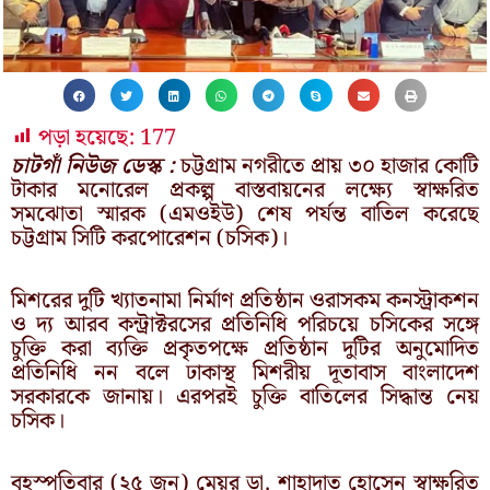
পড়া হয়েছে:
177
চাটগাঁ নিউজ ডেস্ক :
চট্টগ্রাম নগরীতে প্রায় ৩০ হাজার কোটি
টাকার মনোরেল প্রকল্প বাস্তবায়নের লক্ষ্যে স্বাক্ষরিত
সমঝোতা স্মারক (এমওইউ) শেষ পর্যন্ত বাতিল করেছে
চট্টগ্রাম সিটি করপোরেশন (চসিক)।
মিশরের দুটি খ্যাতনামা নির্মাণ প্রতিষ্ঠান ওরাসকম কনস্ট্রাকশন
ও দ্য আরব কন্ট্রাক্টরসের প্রতিনিধি পরিচয়ে চসিকের সঙ্গে
চুক্তি করা ব্যক্তি প্রকৃতপক্ষে প্রতিষ্ঠান দুটির অনুমোদিত
প্রতিনিধি নন বলে ঢাকাস্থ মিশরীয় দূতাবাস বাংলাদেশ
সরকারকে জানায়। এরপরই চুক্তি বাতিলের সিদ্ধান্ত নেয়
চসিক।
বৃহস্পতিবার (২৫ জুন) মেয়র ডা. শাহাদাত হোসেন স্বাক্ষরিত