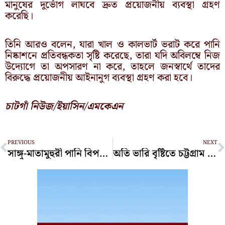
মানুষের দুর্ভোগ লাঘবে দ্রুত প্রয়োজনীয় ব্যবস্থা গ্রহণ
করেছি।
তিনি আরও বলেন, যারা খাল ও কালভার্ট ভরাট করে পানি
নিষ্কাশনে প্রতিবন্ধকতা সৃষ্টি করেছে, তারা যদি অবিলম্বে নিজ
উদ্যোগে তা অপসারণ না করে, তাহলে জনস্বার্থে তাদের
বিরুদ্ধে প্রয়োজনীয় আইনানুগ ব্যবস্থা গ্রহণ করা হবে।
চাটগাঁ নিউজ/ইয়াসিন/এমকেএন
Prev
N
PREVIOUS
NEXT
সাঙ্গু-মাতামুহুরী পানি বিপৎসীমার ওপরে, স্বল্পমেয়াদি বন্যার আভাস!
অতি ভারি বৃষ্টিতে চট্টগ্রাম বন্দরের বহির্নোঙরে পণ্য খালাস বন্ধ