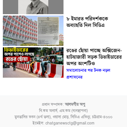
৮ ইমারত পরিদর্শককে
অব্যাহতি দিল সিডিএ
রঙের ছোঁয়া পাচ্ছে অক্সিজেন-
হাটহাজারী সড়ক ডিভাইডারের
অপর অংশটিও
সমালোচনার পর টনক নড়ল
প্রশাসনের
প্রধান সম্পাদক:
আলমগীর অপু
বি.কম অনার্স, এম.কম (ব্যবস্থাপনা)
মুনতাসির ভবন (৪র্থ তলা), ওয়াসা মোড়, সিডিএ এভিন্যু, চট্টগ্রাম-৪০০০
ইমেইল: chatganewsctg@gmail.com