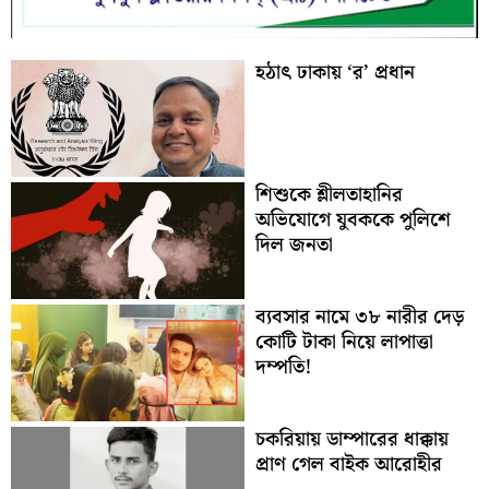
হঠাৎ ঢাকায় ‘র’ প্রধান
শিশুকে শ্লীলতাহানির
অভিযোগে যুবককে পুলিশে
দিল জনতা
ব্যবসার নামে ৩৮ নারীর দেড়
কোটি টাকা নিয়ে লাপাত্তা
দম্পতি!
চকরিয়ায় ডাম্পারের ধাক্কায়
প্রাণ গেল বাইক আরোহীর