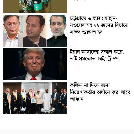
চট্টগ্রামে ৬ হত্যা: হাছান-
নওফেলসহ ২২ জনের বিচারে
সাক্ষ্য শুরু আজ
ইরান আমাদের সম্মান করে,
তাই সমঝোতা চাই: ট্রাম্প
কফিল না দিলে অন্য
নিয়োগকর্তার অধীনে করা যাবে
আকামা