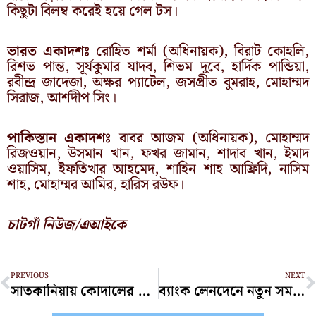
কিছুটা বিলম্ব করেই হয়ে গেল টস।
ভারত একাদশঃ
রোহিত শর্মা (অধিনায়ক), বিরাট কোহলি,
রিশভ পান্ত, সূর্যকুমার যাদব, শিভম দুবে, হার্দিক পান্ডিয়া,
রবীন্দ্র জাদেজা, অক্ষর প্যাটেল, জসপ্রীত বুমরাহ, মোহাম্মদ
সিরাজ, আর্শদীপ সিং।
পাকিস্তান একাদশঃ
বাবর আজম (অধিনায়ক), মোহাম্মদ
রিজওয়ান, উসমান খান, ফখর জামান, শাদাব খান, ইমাদ
ওয়াসিম, ইফতিখার আহমেদ, শাহিন শাহ আফ্রিদি, নাসিম
শাহ, মোহাম্মর আমির, হারিস রউফ।
চাটগাঁ নিউজ/এআইকে
Prev
N
PREVIOUS
NEXT
সাতকানিয়ায় কোদালের আঘাতে প্রাণ গেল একজনের
ব্যাংক লেনদেনে নতুন সময়সূচি