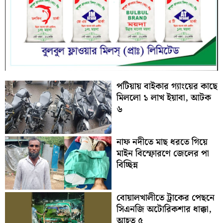
পটিয়ায় বাইকার গ্যাংয়ের কাছে
মিললো ১ লাখ ইয়াবা, আটক
৬
নাফ নদীতে মাছ ধরতে গিয়ে
মাইন বিস্ফোরণে জেলের পা
বিচ্ছিন্ন
বোয়ালখালীতে ট্রাকের পেছনে
সিএনজি অটোরিকশার ধাক্কা,
আহত ৫