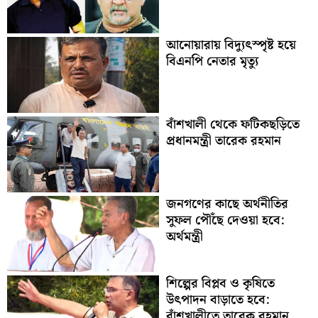
আনোয়ারায় বিদ্যুৎস্পৃষ্ট হয়ে
বিএনপি নেতার মৃত্যু
বাঁশখালী থেকে ফটিকছড়িতে
প্রধানমন্ত্রী তারেক রহমান
জনগণের কাছে অর্থনীতির
সুফল পৌঁছে দেওয়া হবে:
অর্থমন্ত্রী
শিল্পের বিপ্লব ও কৃষিতে
উৎপাদন বাড়াতে হবে:
বাঁশখালীতে তারেক রহমান