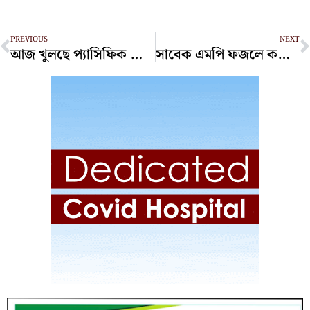
Prev
N
PREVIOUS
NEXT
আজ খুলছে প্যাসিফিক জিন্সের ৮ কারখানা
সাবেক এমপি ফজলে করিমকে দুদকের মামলায় শ্যোন-অ্যারেস্ট