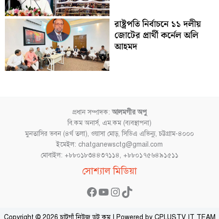
রাষ্ট্রপতি নির্বাচনে ১১ দলীয়
জোটের প্রার্থী কর্নেল অলি
আহমদ
প্রধান সম্পাদক:
আলমগীর অপু
বি.কম অনার্স, এম.কম (ব্যবস্থাপনা)
মুনতাসির ভবন (৪র্থ তলা), ওয়াসা মোড়, সিডিএ এভিন্যু, চট্টগ্রাম-৪০০০
ইমেইল: chatganewsctg@gmail.com
মোবাইল: +৮৮০১৮৩৪৪৩৭১১৪, +৮৮০১৭৫৬৪৯১৫১১
Facebook
YouTube
Instagram
TikTok
সোশ্যাল মিডিয়া
Copyright © 2026 চাটগাঁ নিউজ ডট কম | Powered by CPLUSTV IT TEAM