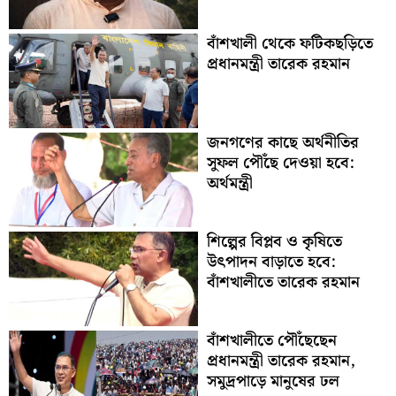
বাঁশখালী থেকে ফটিকছড়িতে
প্রধানমন্ত্রী তারেক রহমান
জনগণের কাছে অর্থনীতির
সুফল পৌঁছে দেওয়া হবে:
অর্থমন্ত্রী
শিল্পের বিপ্লব ও কৃষিতে
উৎপাদন বাড়াতে হবে:
বাঁশখালীতে তারেক রহমান
বাঁশখালীতে পৌঁছেছেন
প্রধানমন্ত্রী তারেক রহমান,
সমুদ্রপাড়ে মানুষের ঢল