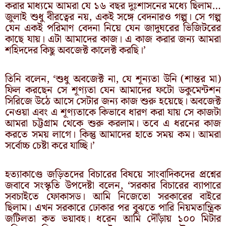
করার মাধ্যমে আমরা যে ১৬ বছর দুঃশাসনের মধ্যে ছিলাম…
জুলাই শুধু বীরত্বের নয়, একই সঙ্গে বেদনারও গল্প। সে গল্প
যেন একই পরিমাণ বেদনা নিয়ে যেন জাদুঘরের ভিজিটরের
কাছে যায়। এটা আমাদের কাজ। এ কাজ করার জন্য আমরা
শহিদদের কিছু অবজেক্ট কালেক্ট করছি।’
তিনি বলেন, ‘শুধু অবজেক্ট না, যে শূন্যতা উনি (শান্তর মা)
ফিল করছেন সে শূণ্যতা যেন আমাদের ফটো ডকুমেন্টশন
সিরিজে উঠে আসে সেটার জন্য কাজ শুরু হয়েছে। অবজেক্ট
নেওয়া এবং এ শূণ্যতাকে কিভাবে ধারণ করা যায় সে কাজটা
আমরা চট্টগ্রাম থেকে শুরু করলাম। তবে এ ধরনের কাজ
করতে সময় লাগে। কিন্তু আমাদের হাতে সময় কম। আমরা
সর্বোচ্চ চেষ্টা করে যাচ্ছি।’
হত্যাকাণ্ডে জড়িতদের বিচারের বিষয়ে সাংবাদিকদের প্রশ্নের
জবাবে সংস্কৃতি উপদেষ্টা বলেন, ‘সরকার বিচারের ব্যাপারে
সবচাইতে ফোকাসড। আমি নিজেতো সরকারের বাইরে
ছিলাম। এখন সরকারে ঢোকার পর বুঝতে পারি নিয়মতান্ত্রিক
জটিলতা কত ভয়াবহ। ধরেন আমি দৌঁড়ায় ১০০ মিটার