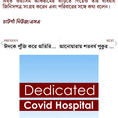
নিহত ওয়াসিম আকরামের বাড়িতে গিয়েও তার ব্যবহার্য
জিনিসপত্র সংগ্রহ করেন এবং পরিবারের সঙ্গে কথা বলেন।
চাটগাঁ নিউজ/এসএ
Prev
N
PREVIOUS
NEXT
ঈদকে পুঁজি করে অতিরিক্ত ভাড়া আদায়— অভিযানে জেলা প্রশাসন
আনোয়ারায় শতবর্ষ পুকুর ভরাটের অভিযোগে জরিমানা