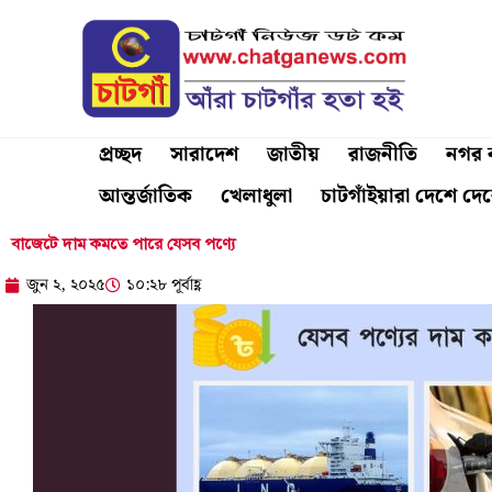
Skip
to
content
প্রচ্ছদ
সারাদেশ
জাতীয়
রাজনীতি
নগর ব
আন্তর্জাতিক
খেলাধুলা
চাটগাঁইয়ারা দেশে দে
বাজেটে দাম কমতে পারে যেসব পণ্যে
জুন ২, ২০২৫
১০:২৮ পূর্বাহ্ণ