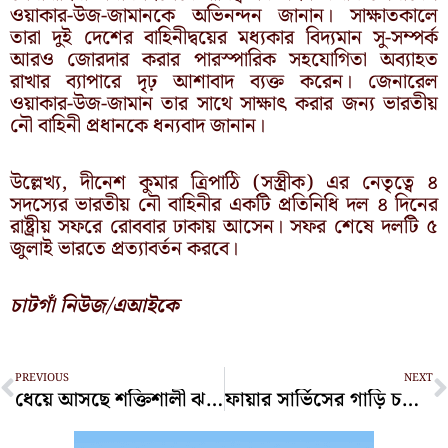
ওয়াকার-উজ-জামানকে অভিনন্দন জানান। সাক্ষাতকালে
তারা দুই দেশের বাহিনীদ্বয়ের মধ্যকার বিদ্যমান সু-সম্পর্ক
আরও জোরদার করার পারস্পারিক সহযোগিতা অব্যাহত
রাখার ব্যাপারে দৃঢ় আশাবাদ ব্যক্ত করেন। জেনারেল
ওয়াকার-উজ-জামান তার সাথে সাক্ষাৎ করার জন্য ভারতীয়
নৌ বাহিনী প্রধানকে ধন্যবাদ জানান।
উল্লেখ্য, দীনেশ কুমার ত্রিপাঠি (সস্ত্রীক) এর নেতৃত্বে ৪
সদস্যের ভারতীয় নৌ বাহিনীর একটি প্রতিনিধি দল ৪ দিনের
রাষ্ট্রীয় সফরে রোববার ঢাকায় আসেন। সফর শেষে দলটি ৫
জুলাই ভারতে প্রত্যাবর্তন করবে।
চাটগাঁ নিউজ/এআইকে
Prev
N
PREVIOUS
NEXT
ধেয়ে আসছে শক্তিশালী ঝড় বেরিল
ফায়ার সার্ভিসের গাড়ি চলাচলে টোল না নেওয়ার নির্দেশ