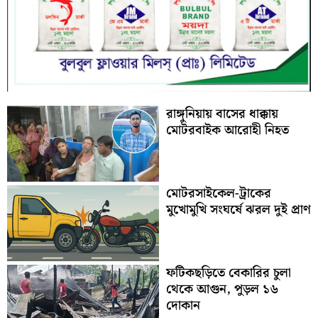
রাঙ্গুনিয়ায় বাসের ধাক্কায়
মোটরবাইক আরোহী নিহত
মোটরসাইকেল-ট্রাকের
মুখোমুখি সংঘর্ষে ঝরল দুই প্রাণ
ফটিকছড়িতে বেকারির চুলা
থেকে আগুন, পুড়ল ১৬
দোকান