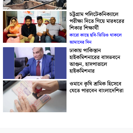
চট্টগ্রাম পলিটেকনিক্যালে
পরীক্ষা দিতে গিয়ে মারধরের
শিকার শিক্ষার্থী
কারো কাছে ছবি-ভিডিও থাকলে
আমাদের দিন
ঢাকায় পাকিস্তান
হাইকমিশনারের বাসভবনে
আগুন, হাসপাতালে
হাইকমিশনার
ওমানে কৃষি শ্রমিক হিসেবে
যেতে পারবেন বাংলাদেশিরা