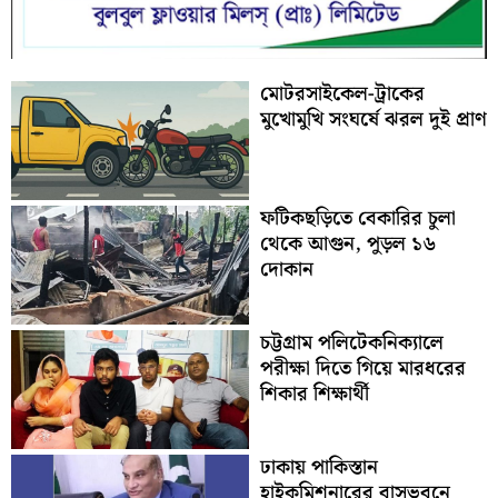
মোটরসাইকেল-ট্রাকের
মুখোমুখি সংঘর্ষে ঝরল দুই প্রাণ
ফটিকছড়িতে বেকারির চুলা
থেকে আগুন, পুড়ল ১৬
দোকান
চট্টগ্রাম পলিটেকনিক্যালে
পরীক্ষা দিতে গিয়ে মারধরের
শিকার শিক্ষার্থী
ঢাকায় পাকিস্তান
হাইকমিশনারের বাসভবনে