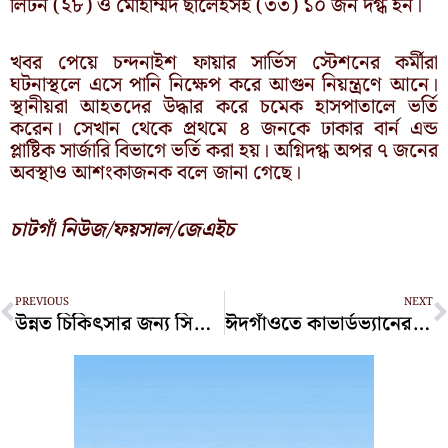
লিটন (২৮) ও মোহাম্মদ ছালেহসহ (৩৩) ১০ জন দগ্ধ হন।
খবর পেয়ে চন্দনাইশ ফায়ার সার্ভিস স্টেশনের কর্মীরা
ঘটনাস্থলে এসে পানি নিক্ষেপ করে আগুন নিয়ন্ত্রণে আনে।
স্থানীয়রা আহতদের উদ্ধার করে চমেক হাসপাতালে ভর্তি
করেন। সেখান থেকে প্রথমে ৪ জনকে ঢাকার বার্ন এন্ড
প্লাষ্টিক সার্জারি বিভাগে ভর্তি করা হয়। অগ্নিদগ্ধ অপর ৭ জনের
অবস্থাও আশংকাজনক বলে জানা গেছে।
চাটগাঁ নিউজ/ফয়সাল/জেএইচ
Prev
N
PREVIOUS
NEXT
উন্নত চিকিৎসার জন্য সিঙ্গাপুর গেলেন নুরুল হক নুর
ঈদগাঁওতে কাভার্ডভ্যানের ধাক্কায় এক যুবক নিহত