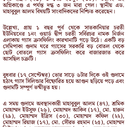
অগ্নিকাণ্ডে এ পর্যন্ত দগ্ধ ৩ জন মারা গেল। স্থানীয় এড.
মাহাবুবুল আলম বিষয়টি সাংবাদিকদের নিশ্চিত করেছেন।
উল্লেখ্য, প্রায় ১ বছর পূর্ব থেকে সাতকানিয়ার চরতী
ইউনিয়নের ১নং ওয়ার্ড দ্বীপ চরতী সর্বিরচর নামক নির্জন
এলাকায় গ্যাস ক্রসফিলিং কারখানাটি গড়ে উঠে। একটি বড়
সেমিপাকা গুদাম ঘরে গ্যাসের সরকারি বড় বোতল থেকে
ছোট বোতলে গ্যাস ক্রসফিলিং করে বাজারজাত করে
আসছিল চক্রটি।
বুধবার (১৭ সেপ্টেম্বর) ভোর সাড়ে ৬টার দিকে ওই গুদামে
হঠাৎ গ্যাস সিলিন্ডার বিষ্ফোরিত হয়ে আগুন ছড়িয়ে পড়ে এবং
গুদামটি সম্পূর্ণ ভষ্মীভূত হয়।
এ সময় গুদামে অবস্থানকারী মাহাবুবুল আলম (৪৭), শ্রমিক
মোহাম্মদ ইউসুফ (২৬), মোহাম্মদ আকিব (১৭), মো. হারুন
(২৯), মোহাম্মদ ইদ্রিস (৩০), মোহাম্মদ কফিল (২২),
মোহাম্মদ রিয়াজ (১৭), মো. সৌরভ রহমান (২৫), মোহাম্মদ