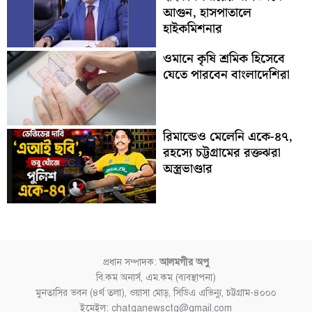
আগুন, হাসপাতালে
হাইকমিশনার
ওমানে কৃষি শ্রমিক হিসেবে
যেতে পারবেন বাংলাদেশিরা
রিমান্ডেও মেলেনি একে-৪৭,
রহস্যে চট্টগ্রামের রক্তঝরা
অস্ত্রভাণ্ডার
প্রধান সম্পাদক:
আলমগীর অপু
বি.কম অনার্স, এম.কম (ব্যবস্থাপনা)
মুনতাসির ভবন (৪র্থ তলা), ওয়াসা মোড়, সিডিএ এভিন্যু, চট্টগ্রাম-৪০০০
ইমেইল: chatganewsctg@gmail.com