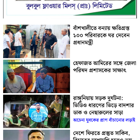
বাঁশখালীতে বন্যায় ক্ষতিগ্রস্ত
১০০ পরিবারকে ঘর দেবেন
প্রধানমন্ত্রী
হেফাজত আমিরের সঙ্গে জেলা
পরিষদ প্রশাসকের সাক্ষাৎ
রাঙ্গুনিয়ায় সড়ক দুর্ঘটনা:
ভিডিও ধারণের ভিড়ে বাদশার
ডাক ও নেছারুলের সাড়া
অচেনা যুবকের প্রাণ বাঁচানোর লড়াই
দেশে ফিরতে প্রস্তুত সাকিব,