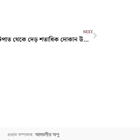
Next
NEXT
সড়ক-ফুটপাত থেকে দেড় শতাধিক দোকান উচ্ছেদ করল চসিক
প্রধান সম্পাদক:
আলমগীর অপু