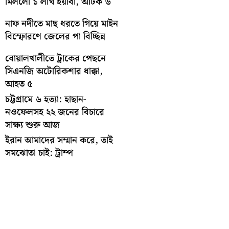
মিললো ১ লাখ ইয়াবা, আটক ৬
নাফ নদীতে মাছ ধরতে গিয়ে মাইন
বিস্ফোরণে জেলের পা বিচ্ছিন্ন
বোয়ালখালীতে ট্রাকের পেছনে
সিএনজি অটোরিকশার ধাক্কা,
আহত ৫
চট্টগ্রামে ৬ হত্যা: হাছান-
নওফেলসহ ২২ জনের বিচারে
সাক্ষ্য শুরু আজ
ইরান আমাদের সম্মান করে, তাই
সমঝোতা চাই: ট্রাম্প