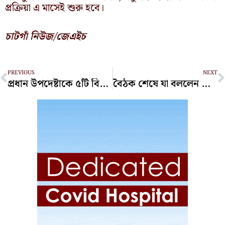
প্রক্রিয়া এ মাসেই শুরু হবে।
চাটগাঁ নিউজ/জেএইচ
Prev
N
PREVIOUS
NEXT
প্রধান উপদেষ্টাকে ৫টি বিষয় অবগত করেছে এনসিপি
বৈঠক শেষে যা বললেন বিএনপি, জামায়াত, এনসিপি ও প্রধান উপদেষ্টার প্রেস সচিব