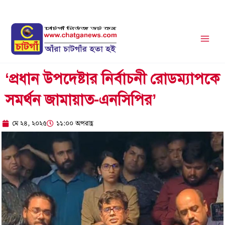
Skip
to
content
‘প্রধান উপদেষ্টার নির্বাচনী রোডম্যাপকে
সমর্থন জামায়াত-এনসিপির’
মে ২৪, ২০২৫
১১:০০ অপরাহ্ণ