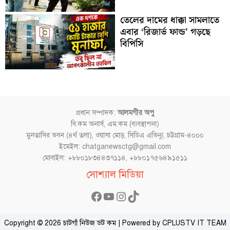
তেলের দামের ধাক্কা সামলাতে
এবার ‘রিজার্ভ ফান্ড’ গড়ছে
বিপিসি
প্রধান সম্পাদক:
আলমগীর অপু
বি.কম অনার্স, এম.কম (ব্যবস্থাপনা)
মুনতাসির ভবন (৪র্থ তলা), ওয়াসা মোড়, সিডিএ এভিন্যু, চট্টগ্রাম-৪০০০
ইমেইল: chatganewsctg@gmail.com
মোবাইল: +৮৮০১৮৩৪৪৩৭১১৪, +৮৮০১৭৫৬৪৯১৫১১
Facebook
YouTube
Instagram
TikTok
সোশ্যাল মিডিয়া
Copyright © 2026 চাটগাঁ নিউজ ডট কম | Powered by CPLUSTV IT TEAM