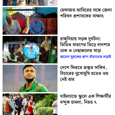
হেফাজত আমিরের সঙ্গে জেলা
পরিষদ প্রশাসকের সাক্ষাৎ
রাঙ্গুনিয়ায় সড়ক দুর্ঘটনা:
ভিডিও ধারণের ভিড়ে বাদশার
ডাক ও নেছারুলের সাড়া
অচেনা যুবকের প্রাণ বাঁচানোর লড়াই
দেশে ফিরতে প্রস্তুত সাকিব,
বিচারের মুখোমুখি হতেও ভয়
নেই তার
থাইল্যান্ডে স্কুলে এক শিক্ষার্থীর
বন্দুক হামলা, নিহত ৭