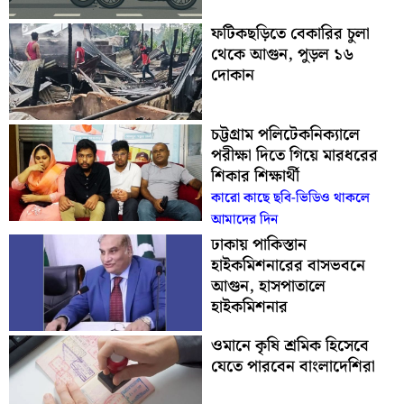
ফটিকছড়িতে বেকারির চুলা
থেকে আগুন, পুড়ল ১৬
দোকান
চট্টগ্রাম পলিটেকনিক্যালে
পরীক্ষা দিতে গিয়ে মারধরের
শিকার শিক্ষার্থী
কারো কাছে ছবি-ভিডিও থাকলে
আমাদের দিন
ঢাকায় পাকিস্তান
হাইকমিশনারের বাসভবনে
আগুন, হাসপাতালে
হাইকমিশনার
ওমানে কৃষি শ্রমিক হিসেবে
যেতে পারবেন বাংলাদেশিরা