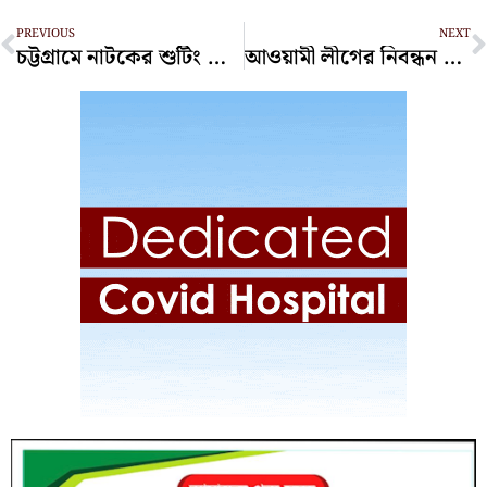
Prev
N
PREVIOUS
NEXT
চট্টগ্রামে নাটকের শুটিং সেটে আহত অভিনেত্রী তটিনী
আওয়ামী লীগের নিবন্ধন স্থগিত : ইসি