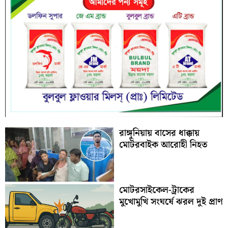
রাঙ্গুনিয়ায় বাসের ধাক্কায়
মোটরবাইক আরোহী নিহত
মোটরসাইকেল-ট্রাকের
মুখোমুখি সংঘর্ষে ঝরল দুই প্রাণ