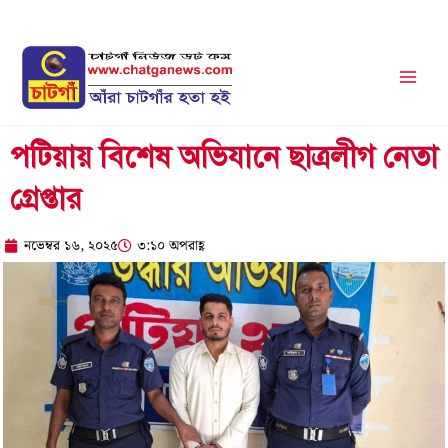
Skip
to
content
পটিয়ায় বিশেষ অভিযানে ছাত্রলীগ নেতা
গ্রেপ্তার
নভেম্বর ১৬, ২০২৫
৩:১০ অপরাহ্ণ