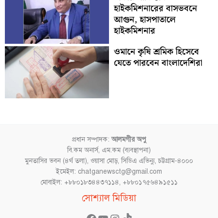
হাইকমিশনারের বাসভবনে
আগুন, হাসপাতালে
হাইকমিশনার
ওমানে কৃষি শ্রমিক হিসেবে
যেতে পারবেন বাংলাদেশিরা
প্রধান সম্পাদক:
আলমগীর অপু
বি.কম অনার্স, এম.কম (ব্যবস্থাপনা)
মুনতাসির ভবন (৪র্থ তলা), ওয়াসা মোড়, সিডিএ এভিন্যু, চট্টগ্রাম-৪০০০
ইমেইল: chatganewsctg@gmail.com
মোবাইল: +৮৮০১৮৩৪৪৩৭১১৪, +৮৮০১৭৫৬৪৯১৫১১
Facebook
YouTube
Instagram
TikTok
সোশ্যাল মিডিয়া