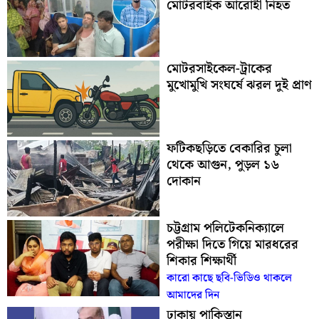
মোটরবাইক আরোহী নিহত
মোটরসাইকেল-ট্রাকের
মুখোমুখি সংঘর্ষে ঝরল দুই প্রাণ
ফটিকছড়িতে বেকারির চুলা
থেকে আগুন, পুড়ল ১৬
দোকান
চট্টগ্রাম পলিটেকনিক্যালে
পরীক্ষা দিতে গিয়ে মারধরের
শিকার শিক্ষার্থী
কারো কাছে ছবি-ভিডিও থাকলে
আমাদের দিন
ঢাকায় পাকিস্তান