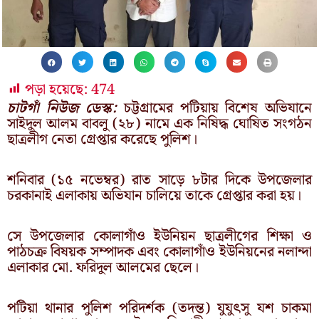
পড়া হয়েছে:
474
চাটগাঁ নিউজ ডেস্ক:
চট্টগ্রামের পটিয়ায় বিশেষ অভিযানে
সাইদুল আলম বাবলু (২৮) নামে এক নিষিদ্ধ ঘোষিত সংগঠন
ছাত্রলীগ নেতা গ্রেপ্তার করেছে পুলিশ।
শনিবার (১৫ নভেম্বর) রাত সাড়ে ৮টার দিকে উপজেলার
চরকানাই এলাকায় অভিযান চালিয়ে তাকে গ্রেপ্তার করা হয়।
সে উপজেলার কোলাগাঁও ইউনিয়ন ছাত্রলীগের শিক্ষা ও
পাঠচক্র বিষয়ক সম্পাদক এবং কোলাগাঁও ইউনিয়নের নলান্দা
এলাকার মো. ফরিদুল আলমের ছেলে।
পটিয়া থানার পুলিশ পরিদর্শক (তদন্ত) যুযুৎসু যশ চাকমা