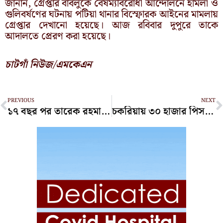
জানান, গ্রেপ্তার বাবলুকে বৈষম্যবিরোধী আন্দোলনে হামলা ও
গুলিবর্ষণের ঘটনায় পটিয়া থানার বিস্ফোরক আইনের মামলায়
গ্রেপ্তার দেখানো হয়েছে। আজ রবিবার দুপুরে তাকে
আদালতে প্রেরণ করা হয়েছে।
চাটগাঁ নিউজ/এমকেএন
Prev
N
PREVIOUS
NEXT
১৭ বছর পর তারেক রহমানের সঙ্গে দেখা চসিক মেয়র শাহাদাতের
চকরিয়ায় ৩০ হাজার পিস ইয়াবাসহ যুবক গ্রেপ্তার