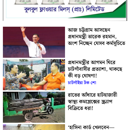
আজ চট্টগ্রাম আসছেন
প্রধানমন্ত্রী তারেক রহমান,
অংশ নিচ্ছেন যেসব কর্মসূচিতে
প্রধানমন্ত্রীর আগমন ঘিরে
চাটগাঁবাসীর প্রত্যাশা, থাকছে
কী বড় ঘোষণা!
চাটগাঁইয়া টক শো
রাতের আঁধারে হাটহাজারী
স্বাস্থ্য কমপ্লেক্সের স্ক্র্যাপ
বিক্রিতে ধরা!
‘হাসিনা কার্ড খেলবেন—