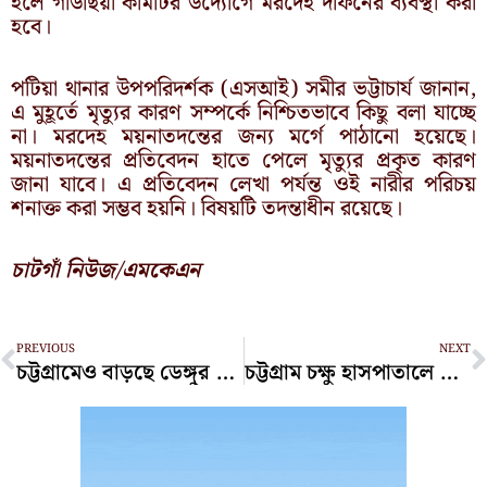
হলে গাউছিয়া কমিটির উদ্যোগে মরদেহ দাফনের ব্যবস্থা করা
হবে।
পটিয়া থানার উপপরিদর্শক (এসআই) সমীর ভট্টাচার্য জানান,
এ মুহূর্তে মৃত্যুর কারণ সম্পর্কে নিশ্চিতভাবে কিছু বলা যাচ্ছে
না। মরদেহ ময়নাতদন্তের জন্য মর্গে পাঠানো হয়েছে।
ময়নাতদন্তের প্রতিবেদন হাতে পেলে মৃত্যুর প্রকৃত কারণ
জানা যাবে। এ প্রতিবেদন লেখা পর্যন্ত ওই নারীর পরিচয়
শনাক্ত করা সম্ভব হয়নি। বিষয়টি তদন্তাধীন রয়েছে।
চাটগাঁ নিউজ/এমকেএন
Prev
N
PREVIOUS
NEXT
চট্টগ্রামেও বাড়ছে ডেঙ্গুর সংক্রমণ, শনাক্ত ৯
চট্টগ্রাম চক্ষু হাসপাতালে জালিয়াতির মামলায় আসামির জামিন