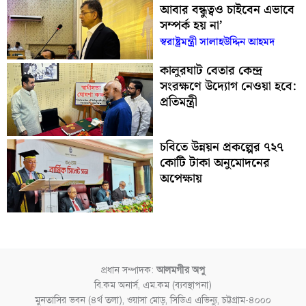
আবার বন্ধুত্বও চাইবেন এভাবে
সম্পর্ক হয় না’
স্বরাষ্ট্রমন্ত্রী সালাহউদ্দিন আহমদ
কালুরঘাট বেতার কেন্দ্র
সংরক্ষণে উদ্যোগ নেওয়া হবে:
প্রতিমন্ত্রী
চবিতে উন্নয়ন প্রকল্পের ৭২৭
কোটি টাকা অনুমোদনের
অপেক্ষায়
প্রধান সম্পাদক:
আলমগীর অপু
বি.কম অনার্স, এম.কম (ব্যবস্থাপনা)
মুনতাসির ভবন (৪র্থ তলা), ওয়াসা মোড়, সিডিএ এভিন্যু, চট্টগ্রাম-৪০০০