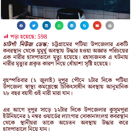
পড়া হয়েছে:
598
চাটগাঁ নিউজ ডেস্ক:
চট্টগ্রামের পটিয়া উপজেলার একটি
কবরস্থান থেকে মুমূর্ষু অবস্থায় উদ্ধার হওয়া অজ্ঞাত পরিচয়ের
এক নারীর হাসপাতালে মৃত্যু হয়েছে। রহস্যজনক এ ঘটনায়
নারীর মৃত্যুর প্রকৃত কারণ নিয়ে ধোঁয়াশা সৃষ্টি হয়েছে।
বৃহস্পতিবার (২ জুলাই) দুপুর পৌনে ২টার দিকে পটিয়া
উপজেলা স্বাস্থ্য কমপ্লেক্সে চিকিৎসাধীন অবস্থায় আনুমানিক
২৮ বছর বয়সী ওই নারী মারা যান।
এর আগে দুপুর সাড়ে ১২টার দিকে উপজেলার কুসুমপুরা
ইউনিয়নের ২ নম্বর ওয়ার্ডের ল্যাংগার দোকানসংলগ্ন কবরস্থান
থেকে স্থানীয়রা তাকে অচেতন অবস্থায় উদ্ধার করে
হাসপাতালে নিয়ে যান।