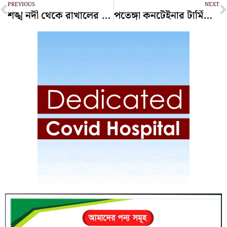
PREVIOUS
NEXT
শঙ্খ নদী থেকে রাখালের মরদেহ উদ্ধার : হত্যা সন্দেহে আটক এক
পতেঙ্গা কনটেইনার টার্মিনালে কার্যক্রম শুরু, ভিড়েছে প্রথম জাহাজ