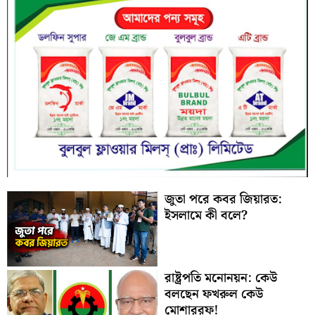
জুতা পরে কবর জিয়ারত:
ইসলামে কী বলে?
রাষ্ট্রপতি মনোনয়ন: কেউ
বলছেন ফখরুল কেউ
মোশাররফ!