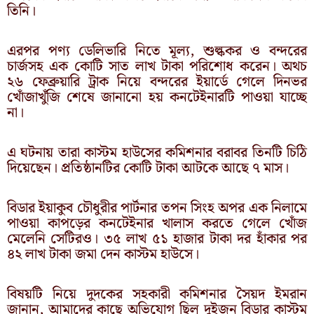
তিনি।
এরপর পণ্য ডেলিভারি নিতে মূল্য, শুল্ককর ও বন্দরের
চার্জসহ এক কোটি সাত লাখ টাকা পরিশোধ করেন। অথচ
২৬ ফেব্রুয়ারি ট্রাক নিয়ে বন্দরের ইয়ার্ডে গেলে দিনভর
খোঁজাখুঁজি শেষে জানানো হয় কনটেইনারটি পাওয়া যাচ্ছে
না।
এ ঘটনায় তারা কাস্টম হাউসের কমিশনার বরাবর তিনটি চিঠি
দিয়েছেন। প্রতিষ্ঠানটির কোটি টাকা আটকে আছে ৭ মাস।
বিডার ইয়াকুব চৌধুরীর পার্টনার তপন সিংহ অপর এক নিলামে
পাওয়া কাপড়ের কনটেইনার খালাস করতে গেলে খোঁজ
মেলেনি সেটিরও। ৩৫ লাখ ৫১ হাজার টাকা দর হাঁকার পর
৪২ লাখ টাকা জমা দেন কাস্টম হাউসে।
বিষয়টি নিয়ে দুদকের সহকারী কমিশনার সৈয়দ ইমরান
জানান, আমাদের কাছে অভিযোগ ছিল দুইজন বিডার কাস্টম