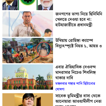
জনগণের ভাগ্য নিয়ে ছিনিমিনি
খেলতে দেওয়া হবে না:
হাটহাজারীতে প্রধানমন্ত্রী
উখিয়ায় রোহিঙ্গা ক্যাম্পে
বিদ্যুৎস্পৃষ্টে নিহত ১, আহত ৩
এবার ঐতিহাসিক দেওবন্দ
মাদরাসার নিচেও শিবলিঙ্গ
থাকার দাবি
মঙ্গলবার গঙ্গার পানি ছিটানোর
ঘোষণা
সাবেক ভূমিমন্ত্রীর বাসা থেকে
আনোয়ারা আওয়ামীলীগ নেতা