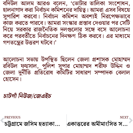
বদিউল আলম আরও বলেন, ‘ভোটার তালিকা সংশোধন,
হালনাগাদ করা নির্বাচন কমিশনের দায়িত্ব। আমরা এসব বিষয়ে
সুপারিশ করবো। নির্বাচন কমিশন অবশ্যই নিরপেক্ষভাবে
কাজ করতে পারবে। আমরা সংস্কার প্রস্তাব দেওয়ার পর সেটি
নিয়ে সরকার রাজনৈতিক দলগুলোর সঙ্গে বসে আলোচনা
করে পরবর্তীতে নির্বাচনের দিনক্ষণ ঠিক করবে। এর মাধ্যমে
গণতন্ত্রের উত্তরণ ঘটবে।’
আলোচনা সভায় উপস্থিত ছিলেন জেলা প্রশাসক মোহাম্মদ
রবিউল ফয়সাল, পুলিশ সুপার মোহাম্মদ শরীফ উদ্দিন ও
জেলা দুর্নীতি প্রতিরোধ কমিটির সাধারণ সম্পাদক বেলাল
হোসেন।
চাটগাঁ নিউজ/জেএইচ
Prev
N
PREVIOUS
NEXT
চট্টগ্রামে জসিম হত্যাকাণ্ডের মূলহোতাসহ গ্রেপ্তার ২
একাত্তরের অমীমাংসিত সমস্যা মীমাংসা করুন, শেহবাজকে ড. ইউনূস