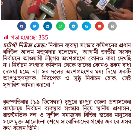
পড়া হয়েছে:
335
চাটগাঁ নিউজ ডেস্ক:
নির্বাচন ব্যবস্থা সংস্কার কমিশনের প্রধান
বদিউল আলম মজুমদার বলেছেন, ‘আগামী জাতীয় সংসদ
নির্বাচনে আওয়ামী লীগের অংশগ্রহণে কোনও বাধা দেখছি
না। নির্বাচন সংস্কার কমিশন থেকে তাদের কোনও রকম বাধা
দেওয়া হচ্ছে না। সব দলের অংশগ্রহণের মধ্য দিয়ে একটি
অংশগ্রহণমূলক, নিরপেক্ষ ও সুষ্ঠু নির্বাচন হোক, সেই
সুপারিশ আমরা করবো।’
বৃহস্পতিবার (১৯ ডিসেম্বর) দুপুরে রংপুর জেলা প্রশাসকের
কার্যালয়ে নির্বাচন ব্যবস্থার সংস্কার নিয়ে স্থানীয় প্রশাসন,
রাজনৈতিক দল ও সুশীল সমাজসহ বিভিন্ন স্তরের মানুষের
সঙ্গে মুক্ত আলোচনা শেষে সাংবাদিকদের প্রশ্নের জবাবে এসব
কথা বলেন তিনি।