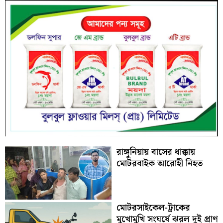
রাঙ্গুনিয়ায় বাসের ধাক্কায়
মোটরবাইক আরোহী নিহত
মোটরসাইকেল-ট্রাকের
মুখোমুখি সংঘর্ষে ঝরল দুই প্রাণ