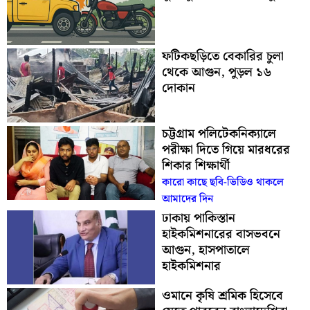
ফটিকছড়িতে বেকারির চুলা
থেকে আগুন, পুড়ল ১৬
দোকান
চট্টগ্রাম পলিটেকনিক্যালে
পরীক্ষা দিতে গিয়ে মারধরের
শিকার শিক্ষার্থী
কারো কাছে ছবি-ভিডিও থাকলে
আমাদের দিন
ঢাকায় পাকিস্তান
হাইকমিশনারের বাসভবনে
আগুন, হাসপাতালে
হাইকমিশনার
ওমানে কৃষি শ্রমিক হিসেবে