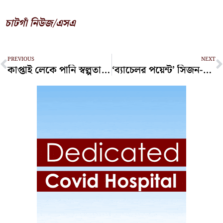
চাটগাঁ নিউজ/এসএ
Prev
N
PREVIOUS
NEXT
কাপ্তাই লেকে পানি স্বল্পতায় বিদ্যুৎ উৎপাদন কমেছে
‘ব্যাচেলর পয়েন্ট’ সিজন-৫-এর ফার্স্ট লুক প্রকাশ