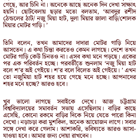
গেছে, আর চিনি না। অনেকে আছে অনেক দিন দেখা সাক্ষাৎ
হয়নি। ছোটবেলায় ছড়ার মতো বলতাম, ‘আবদুর রশীদ
ঠেন্ডলের ঠাট/ নজু মিয়া হাট, দুলা মিয়ার জালা বাড়ি/শোলক
মিয়ার মোটর গাড়ি। ’
তিনি বলেন, তখন আমাদের দাদারা মোটর গাড়ি নিয়ে
আসতেন। এ কথা চিন্তা করতেও কেমন লাগছে। দেশে তখন
মোটর গাড়ি কেউ চিনতও না। এসব কথা মনে পড়ছে। একের
পর এক পরিবর্তন হচ্ছে। পরবর্তীতে শুনলাম ‘নজু মিয়া হাট
বলে শ’র অই গেইয়ে। শ’র বলে বিলেত অই গেইয়ে। ’ এখন
তো নজুমিয়া হাট শহর হয়ে গেছে মনে হচ্ছে। আপনাদের
শহর মনে হচ্ছে? আরও হবে।
খুব ভালো লাগছে সবাইকে দেখে। আজ চট্টগ্রাম
বিশ্ববিদ্যালয়ের সমাবর্তন সভায় এসেছিলাম। বাড়ির কাছে
এসেছি, কোনো রকমে বাড়ির দিকে নিয়ে যেতে পারো কিনা
দেখো। নড়াচড়া করা মুশকিল, অনেক আয়োজন লাগে। সবার
সঙ্গে দেখা করে গেলাম। আশাকরি, ভবিষ্যতে আরও আসা-
যাওয়া হবে। আমার জন্য দোয়া রাখবেন।