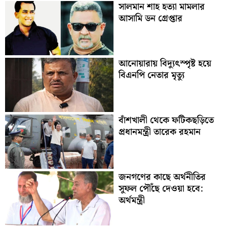
সালমান শাহ হত্যা মামলার
আসামি ডন গ্রেপ্তার
আনোয়ারায় বিদ্যুৎস্পৃষ্ট হয়ে
বিএনপি নেতার মৃত্যু
বাঁশখালী থেকে ফটিকছড়িতে
প্রধানমন্ত্রী তারেক রহমান
জনগণের কাছে অর্থনীতির
সুফল পৌঁছে দেওয়া হবে:
অর্থমন্ত্রী