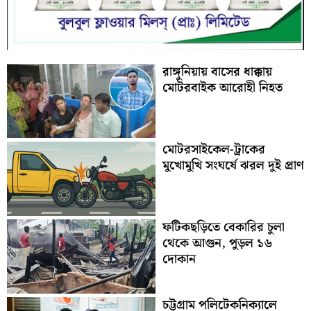
রাঙ্গুনিয়ায় বাসের ধাক্কায়
মোটরবাইক আরোহী নিহত
মোটরসাইকেল-ট্রাকের
মুখোমুখি সংঘর্ষে ঝরল দুই প্রাণ
ফটিকছড়িতে বেকারির চুলা
থেকে আগুন, পুড়ল ১৬
দোকান
চট্টগ্রাম পলিটেকনিক্যালে