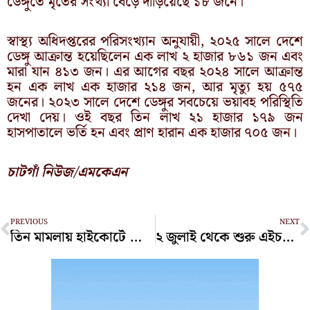
ডেঙ্গুতে মৃতের সংখ্যা বেড়ে দাঁড়িয়েছে ১৮ জনে।
স্বাস্থ্য অধিদপ্তরের পরিসংখ্যান অনুযায়ী, ২০২৫ সালে দেশে
ডেঙ্গু আক্রান্ত হয়েছিলেন এক লাখ ২ হাজার ৮৬১ জন এবং
মারা যান ৪১৩ জন। এর আগের বছর ২০২৪ সালে আক্রান্ত
হন এক লাখ এক হাজার ২১৪ জন, আর মৃত্যু হয় ৫৭৫
জনের। ২০২৩ সালে দেশে ডেঙ্গুর সবচেয়ে ভয়াবহ পরিস্থিতি
দেখা দেয়। ওই বছর তিন লাখ ২১ হাজার ১৭৯ জন
হাসপাতালে ভর্তি হন এবং প্রাণ হারান এক হাজার ৭০৫ জন।
চাটগাঁ নিউজ/এমকেএন
Prev
N
PREVIOUS
NEXT
তিন মামলায় হাইকোর্টে জামিন পেলেন কণ্ঠশিল্পী মমতাজ
২ জুলাই থেকে শুরু এইচএসসি পরীক্ষা, বিশেষ নির্দেশনা দিল সিএমপি