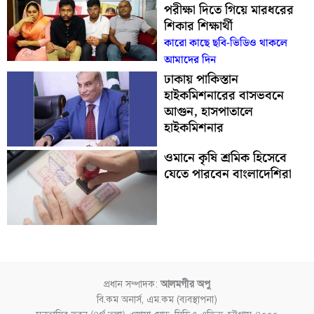
পরীক্ষা দিতে গিয়ে মারধরের
শিকার শিক্ষার্থী
কারো কাছে ছবি-ভিডিও থাকলে
আমাদের দিন
ঢাকায় পাকিস্তান
হাইকমিশনারের বাসভবনে
আগুন, হাসপাতালে
হাইকমিশনার
ওমানে কৃষি শ্রমিক হিসেবে
যেতে পারবেন বাংলাদেশিরা
প্রধান সম্পাদক:
আলমগীর অপু
বি.কম অনার্স, এম.কম (ব্যবস্থাপনা)