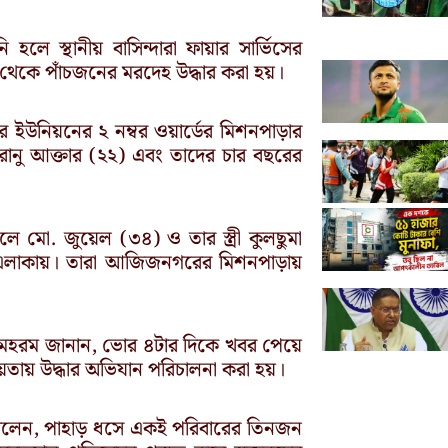
হলে স্থানীয় বাসিন্দারা ফায়ার সার্ভিসের
প থেকে পাঁচজনের মরদেহ উদ্ধার করা হয়।
উনিয়নের ২ নম্বর ওয়ার্ডের মিশনপাড়ার
 রানু আক্তার (২২) এবং তাদের চার বছরের
মো. জুয়েল (৩৪) ও তার স্ত্রী কুলছুমা
ুরা এলাকায়। তারা আজিজনগরের মিশনপাড়ায়
মহরম জানান, ভোর ৪টার দিকে খবর পেয়ে
হায়তায় উদ্ধার অভিযান পরিচালনা করা হয়।
দ বলেন, পাহাড় ধসে একই পরিবারের তিনজন