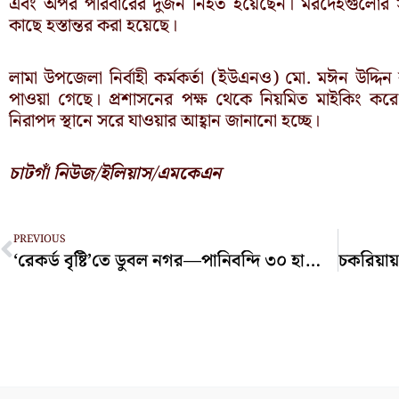
এবং অপর পরিবারের দুজন নিহত হয়েছেন। মরদেহগুলোর সুরত
কাছে হস্তান্তর করা হয়েছে।
লামা উপজেলা নির্বাহী কর্মকর্তা (ইউএনও) মো. মঈন উদ্দিন
পাওয়া গেছে। প্রশাসনের পক্ষ থেকে নিয়মিত মাইকিং করে
নিরাপদ স্থানে সরে যাওয়ার আহ্বান জানানো হচ্ছে।
চাটগাঁ নিউজ/ইলিয়াস/এমকেএন
Prev
PREVIOUS
‘রেকর্ড বৃষ্টি’তে ডুবল নগর—পানিবন্দি ৩০ হাজার মানুষ