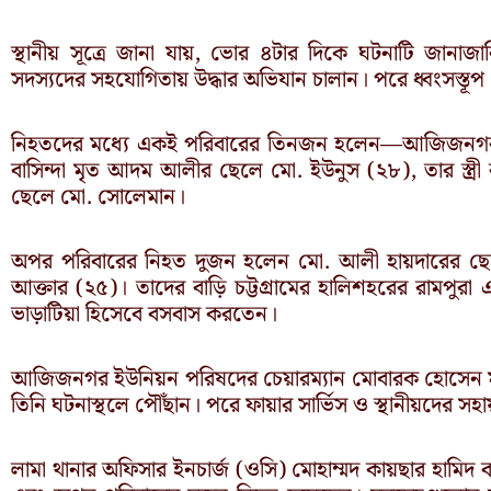
স্থানীয় সূত্রে জানা যায়, ভোর ৪টার দিকে ঘটনাটি জানাজানি 
সদস্যদের সহযোগিতায় উদ্ধার অভিযান চালান। পরে ধ্বংসস্তূ
নিহতদের মধ্যে একই পরিবারের তিনজন হলেন—আজিজনগর ই
বাসিন্দা মৃত আদম আলীর ছেলে মো. ইউনুস (২৮), তার স্ত্রী
ছেলে মো. সোলেমান।
অপর পরিবারের নিহত দুজন হলেন মো. আলী হায়দারের ছেলে 
আক্তার (২৫)। তাদের বাড়ি চট্টগ্রামের হালিশহরের রামপ
ভাড়াটিয়া হিসেবে বসবাস করতেন।
আজিজনগর ইউনিয়ন পরিষদের চেয়ারম্যান মোবারক হোসেন 
তিনি ঘটনাস্থলে পৌঁছান। পরে ফায়ার সার্ভিস ও স্থানীয়দের স
লামা থানার অফিসার ইনচার্জ (ওসি) মোহাম্মদ কায়ছার হামি