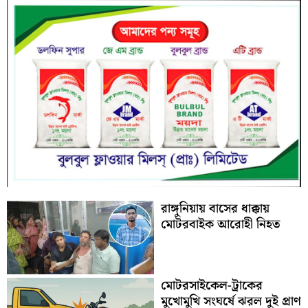
রাঙ্গুনিয়ায় বাসের ধাক্কায়
মোটরবাইক আরোহী নিহত
মোটরসাইকেল-ট্রাকের
মুখোমুখি সংঘর্ষে ঝরল দুই প্রাণ