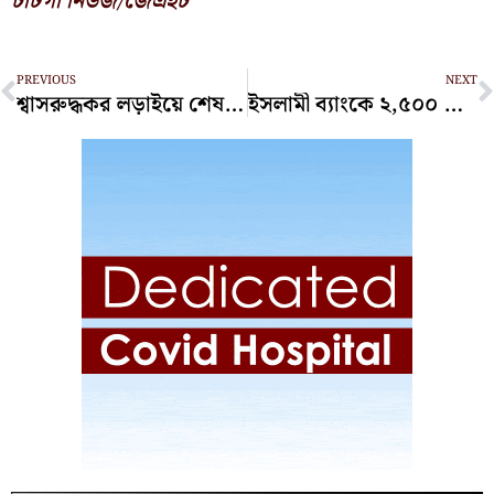
চাটগাঁ নিউজ/জেএইচ
Prev
N
PREVIOUS
NEXT
শ্বাসরুদ্ধকর লড়াইয়ে শেষ ওভারে হেরে গেল বাংলাদেশ
ইসলামী ব্যাংকে ২,৫০০ কোটি টাকা দিল বাংলাদেশ ব্যাংক