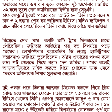
ওভারের মধ্যে ৬৭ রান তুলে ফেলেন দুই ওপেনার। জয়িতা
৩২ বলে তুলে নেন ক্যারিয়ারের দ্বিতীয় হাফ সেঞ্চুরি।
হাফ সেঞ্চুরি ছুঁয়েই পরের বলে আউট হন তিনি। ৩৩ বলে ৭
চার ও ২ ছক্কায় শেষ হয় জয়িতার ইনিংস। যদিও ব্যক্তিগত ৭
রানে জীবন পেয়েছিলেন তিনি। ক্যাচ দিয়ে বেঁচে যান জয়িতা।
রিপ্লেতে দেখা যায়, বলটি মাটি ছুঁয়ে ফিল্ডারের হাতে
পৌঁছেছিল। জয়িতার আউটের পর বড় বিপর্যয়ে পড়ে
মেয়েরা। লেগস্পিনার ক্যারোলিন ডি ল্যাঞ্জ হ্যাটট্রিকের
সম্ভাবনাও জাগিয়ে তুলেছিলেন। অষ্টম ওভারের পঞ্চম বলে
লম্বা শট খেলতে গিয়ে ক্যাচ দেন জয়িতা। পরের বলেই
আড়াআড়িভাবে ড্রাইভ করতে গিয়ে গোল্ডেন ডাক মেরে
ফেরেন অধিনায়ক নিগার সুলতানা জ্যোতি।
দুই ওভার পরে দিলারা আক্তার ডিফেন্ড করতে গিয়ে ক্লিন
বোল্ড হয়ে সাজঘরে ফেরেন। তার আগে ২৩ বলে ২৬ রানের
ইনিংস খেলেন তিনি। এরপর স্কোরবোর্ডে আরও ৬ রান যোগ
হওয়ার পর সোবহানা মোস্তারি রান আউটের শিকার হন। ১৮
রানের মধ্যে ৪ উইকেট হারিয়ে বিপর্যয়ের ষোলকলা পূর্ণ হয়