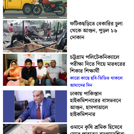
ফটিকছড়িতে বেকারির চুলা
থেকে আগুন, পুড়ল ১৬
দোকান
চট্টগ্রাম পলিটেকনিক্যালে
পরীক্ষা দিতে গিয়ে মারধরের
শিকার শিক্ষার্থী
কারো কাছে ছবি-ভিডিও থাকলে
আমাদের দিন
ঢাকায় পাকিস্তান
হাইকমিশনারের বাসভবনে
আগুন, হাসপাতালে
হাইকমিশনার
ওমানে কৃষি শ্রমিক হিসেবে