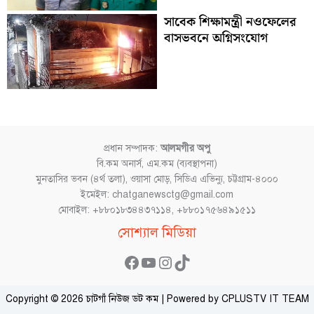
সাবেক শিক্ষামন্ত্রী নওফেলের
বাসভবনে অগ্নিসংযোগ
প্রধান সম্পাদক:
আলমগীর অপু
বি.কম অনার্স, এম.কম (ব্যবস্থাপনা)
মুনতাসির ভবন (৪র্থ তলা), ওয়াসা মোড়, সিডিএ এভিন্যু, চট্টগ্রাম-৪০০০
ইমেইল: chatganewsctg@gmail.com
মোবাইল: +৮৮০১৮৩৪৪৩৭১১৪, +৮৮০১৭৫৬৪৯১৫১১
Facebook
YouTube
Instagram
TikTok
সোশ্যাল মিডিয়া
Copyright © 2026 চাটগাঁ নিউজ ডট কম | Powered by CPLUSTV IT TEAM