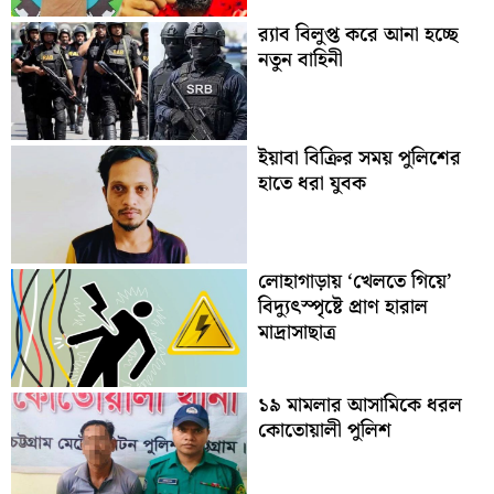
র‍্যাব বিলুপ্ত করে আনা হচ্ছে
নতুন বাহিনী
ইয়াবা বিক্রির সময় পুলিশের
হাতে ধরা যুবক
লোহাগাড়ায় ‘খেলতে গিয়ে’
বিদ্যুৎস্পৃষ্টে প্রাণ হারাল
মাদ্রাসাছাত্র
১৯ মামলার আসামিকে ধরল
কোতোয়ালী পুলিশ