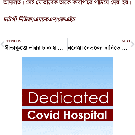
আদালত। সেই মোতাবেক তাকে কারাগারে পাঠিয়ে দেয়া হয়।
চাটগাঁ নিউজ/এমকেএন/জেএইচ
Prev
N
PREVIOUS
NEXT
সীতাকুণ্ডে লরির চাকায় পিষ্ট হয়ে পিকআপ চালক নিহত
বকেয়া বেতনের দাবিতে সিইপিজেড শ্রমিকদের সড়ক অবরোধ